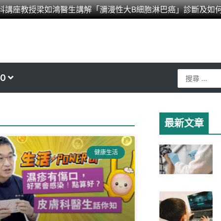
科講座教授梁如鴻醫生講解「瀰漫性大B細胞淋巴癌」診斷及如
Search
0
...
最新文章
健康生活