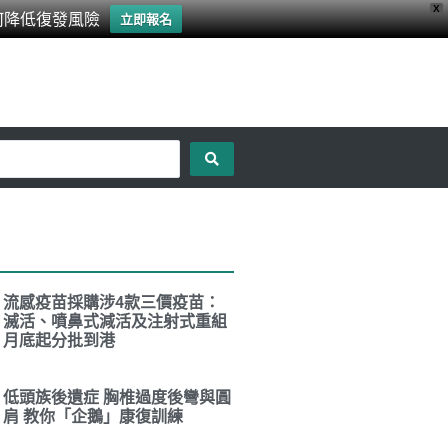
X
何降低復發風險
立即報名
流感疫苗採購涉4款三價疫苗：
滅活、噴鼻式減活及注射式重組
月底起分批到港
低頭族後遺症 胸椎過度後彎與圓
肩 教你「企鵝」康復訓練