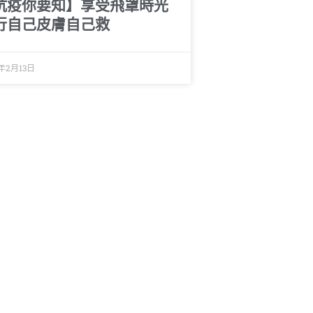
抗疫你要知】享受飛罩時光
行自己皮膚自己救
0年2月13日