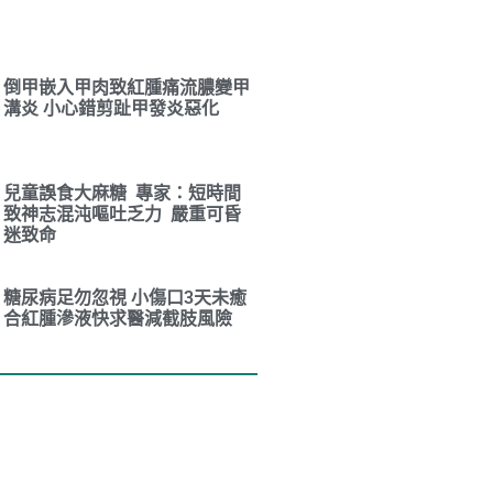
倒甲嵌入甲肉致紅腫痛流膿變甲
溝炎 小心錯剪趾甲發炎惡化
兒童誤食大麻糖 專家：短時間
致神志混沌嘔吐乏力 嚴重可昏
迷致命
糖尿病足勿忽視 小傷口3天未癒
合紅腫滲液快求醫減截肢風險