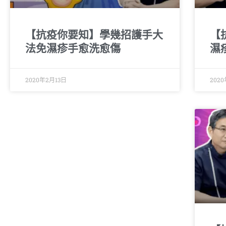
【抗疫你要知】學幾招護手大
【
法免濕疹手愈洗愈傷
濕
2020年2月13日
202