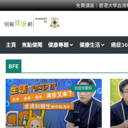
Skip
免費講座｜香港大學血液
to
content
主頁
焦點健聞
健康專題
健康生活
癌症36
BFE
抗疫你要知