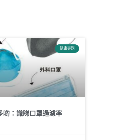
健康專題
多啲：識睇口罩過濾率