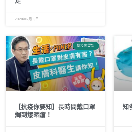
足
2020年2月13日
抗疫你要知
【抗疫你要知】長時間戴口罩
知
焗到爆晒瘡！