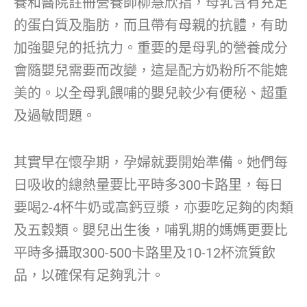
養和醫院註冊營養師柳慧欣指，母乳含有充足
的蛋白質及脂肪，而且帶有母親的抗體，有助
加強嬰兒的抵抗力。重要的是母乳的營養成分
會隨嬰兒需要而改變，這是配方奶粉所不能媲
美的。以全母乳餵哺的嬰兒較少有便秘、超重
及過敏問題。
其實早在懷孕期，孕婦就要開始準備。她們每
日吸收的總熱量要比平時多300卡路里，每日
要喝2-4杯牛奶或高鈣豆漿，亦要吃足夠的肉類
及五穀類。嬰兒出生後，哺乳期的媽媽更要比
平時多攝取300-500卡路里及10-12杯流質飲
品，以確保有足夠乳汁。