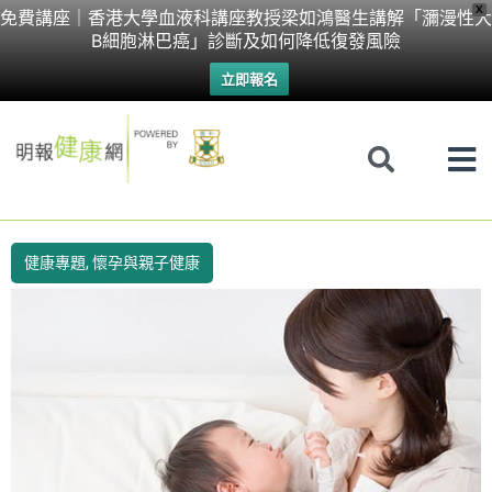
Skip
X
免費講座｜香港大學血液科講座教授梁如鴻醫生講解「瀰漫性大
B細胞淋巴癌」診斷及如何降低復發風險
to
立即報名
content
健康專題
,
懷孕與親子健康