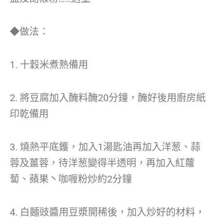
◆做法：
1. 十穀米煮熟備用
2. 將豆腐加入醃料醃20分鐘，醃好後用廚房紙
印乾備用
3. 燒熱平底鑊，加入1湯匙油再加入洋葱、蒜
蓉及薑蓉，待洋葱變得半透明，再加入紅蘿
蔔、蘋果丶咖喱粉炒約2分鐘
4. 白麵豉醬用豆漿開稀後，加入炒好的材料，