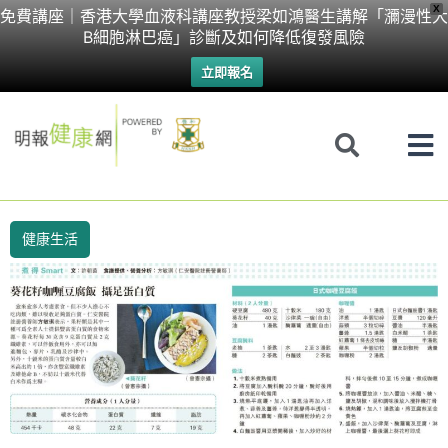
Skip
X
免費講座｜香港大學血液科講座教授梁如鴻醫生講解「瀰漫性大
B細胞淋巴癌」診斷及如何降低復發風險
to
立即報名
content
健康生活