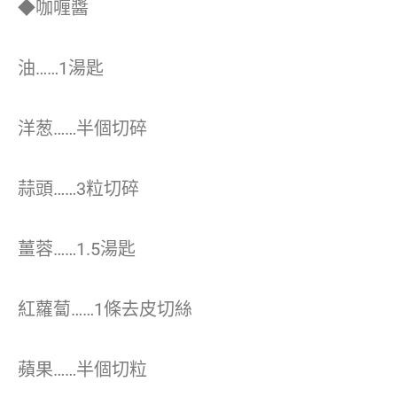
◆咖喱醬
油……1湯匙
洋葱……半個切碎
蒜頭……3粒切碎
薑蓉……1.5湯匙
紅蘿蔔……1條去皮切絲
蘋果……半個切粒