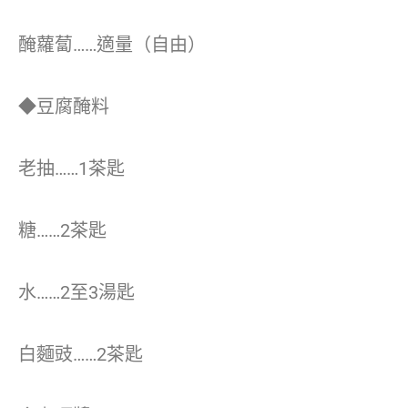
醃蘿蔔……適量（自由）
◆豆腐醃料
老抽……1茶匙
糖……2茶匙
水……2至3湯匙
白麵豉……2茶匙