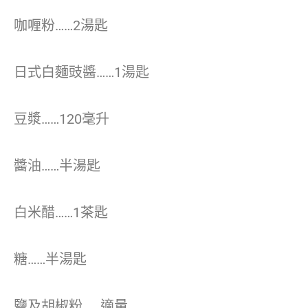
咖喱粉……2湯匙
日式白麵豉醬……1湯匙
豆漿……120毫升
醬油……半湯匙
白米醋……1茶匙
糖……半湯匙
鹽及胡椒粉……適量