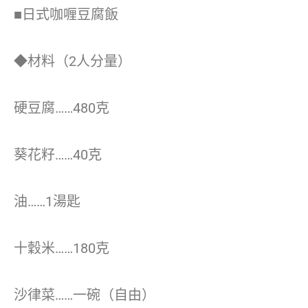
■日式咖喱豆腐飯
◆材料（2人分量）
硬豆腐……480克
葵花籽……40克
油……1湯匙
十穀米……180克
沙律菜……一碗（自由）