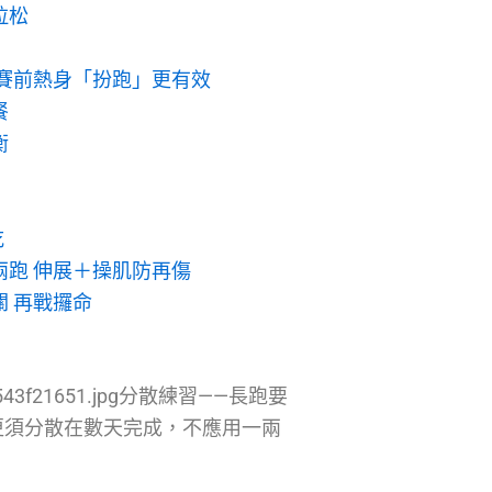
拉松
」
 賽前熱身「扮跑」更有效
餐
衡
吃
兩跑 伸展＋操肌防再傷
 再戰攞命
05f71543f21651.jpg分散練習——長跑要
更須分散在數天完成，不應用一兩