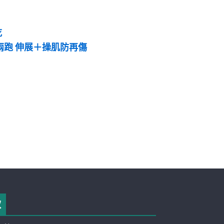
吃
兩跑 伸展＋操肌防再傷
款