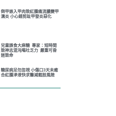
倒甲嵌入甲肉致紅腫痛流膿變甲
溝炎 小心錯剪趾甲發炎惡化
兒童誤食大麻糖 專家：短時間
致神志混沌嘔吐乏力 嚴重可昏
迷致命
糖尿病足勿忽視 小傷口3天未癒
合紅腫滲液快求醫減截肢風險