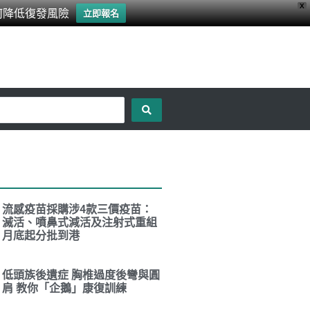
X
何降低復發風險
立即報名
流感疫苗採購涉4款三價疫苗：
滅活、噴鼻式減活及注射式重組
月底起分批到港
低頭族後遺症 胸椎過度後彎與圓
肩 教你「企鵝」康復訓練