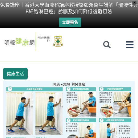
Skip
X
免費講座｜香港大學血液科講座教授梁如鴻醫生講解「瀰漫性大
B細胞淋巴癌」診斷及如何降低復發風險
to
立即報名
content
健康生活