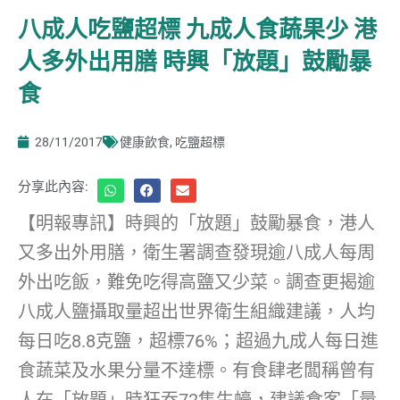
八成人吃鹽超標 九成人食蔬果少 港
人多外出用膳 時興「放題」鼓勵暴
食
28/11/2017
健康飲食
,
吃鹽超標
分享此內容:
【明報專訊】時興的「放題」鼓勵暴食，港人
又多出外用膳，衛生署調查發現逾八成人每周
外出吃飯，難免吃得高鹽又少菜。調查更揭逾
八成人鹽攝取量超出世界衛生組織建議，人均
每日吃8.8克鹽，超標76%；超過九成人每日進
食蔬菜及水果分量不達標。有食肆老闆稱曾有
人在「放題」時狂吞72隻生蠔，建議食客「量