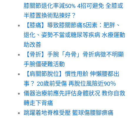
膝關節退化率減50% 4招可避免 全膝或
半膝置換術點揀好？
【膝痛】導致膝關節痛5因素：肥胖、
退化、姿勢不當或糖尿等疾病 水療運動
助改善
【骨折】手腕「舟骨」骨折病徵不明顯
手腕僵硬難活動
【肩關節脫位】慣性甩骱 伸懶腰都出
事？ 20歲前受傷 再脫位風險近90％
儀器治療前應先評估身體狀况 教你自救
轉走下背痛
跳躍着地脊椎受壓 籃球傷腰腳痹痛