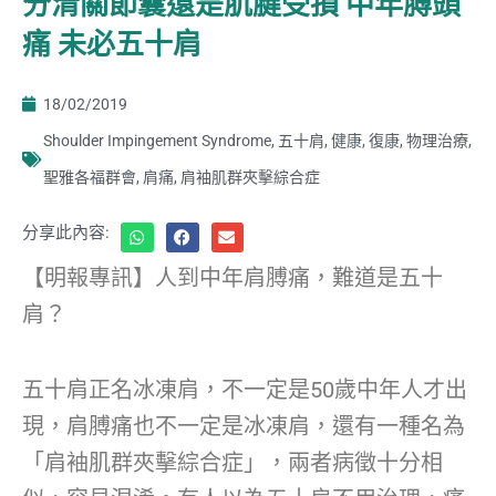
分清關節囊還是肌腱受損 中年膊頭
痛 未必五十肩
18/02/2019
Shoulder Impingement Syndrome
,
五十肩
,
健康
,
復康
,
物理治療
,
聖雅各福群會
,
肩痛
,
肩袖肌群夾擊綜合症
分享此內容:
【明報專訊】人到中年肩膊痛，難道是五十
肩？
五十肩正名冰凍肩，不一定是50歲中年人才出
現，肩膊痛也不一定是冰凍肩，還有一種名為
「肩袖肌群夾擊綜合症」，兩者病徵十分相