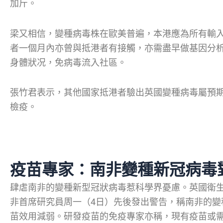
加斤。
梁又相信，變種病毒株在歐美普遍，本港應為所有輸
者一個月內亦曾與抵港者有接觸，亦需盡早做基因分
身體狀况，免病毒流入社區。
張竹君表示，其他國家抵港者驗出英國變種病毒屬預期
檢疫。
疫苗專家：南非變種新冠病毒
肆虐南非的變種新型冠狀病毒惹科學界憂慮。英國衛生
非首席研究員周一（4日）先後發出警告，稱南非的變
苗效用減弱。研發疫苗的免疫專家亦稱，現有疫苗或