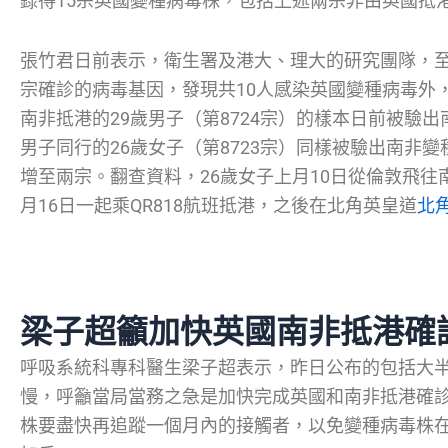
錄得15宗英國變種病毒株，包括上述兩宗非由英國抵
張竹君日前表示，衛生署及港大、理大的研究團隊，至1
宗確診的病毒基因，發現共10人感染英國變種病毒外
南非抵港的29歲男子（第8724宗）的樣本日前被驗
男子同行的26歲女子（第8723宗）同樣被驗出南非
增至兩宗。翻查資料，26歲女子上月10日從倫敦飛往
月16日一起乘QR818航班抵港，之後在北角英皇道
北
梁子超籲加快英國南非抵港確
呼吸系統科專科醫生梁子超表示，昨日公布的包括大
慢，呼籲當局當務之急是加快完成英國和南非抵港確
株要盡快再追蹤一個月內的接觸者，以免變種病毒株