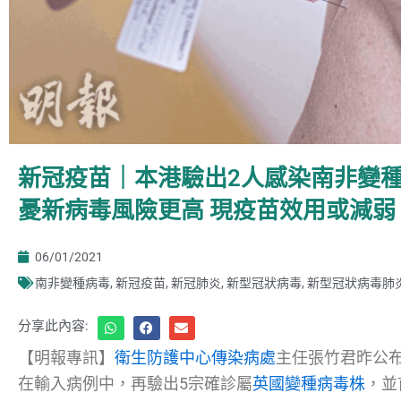
新冠疫苗｜本港驗出2人感染南非變種
憂新病毒風險更高 現疫苗效用或減弱
06/01/2021
南非變種病毒
,
新冠疫苗
,
新冠肺炎
,
新型冠狀病毒
,
新型冠狀病毒肺
分享此內容:
【明報專訊】
衛生防護中心傳染病處
主任張竹君昨公
在輸入病例中，再驗出5宗確診屬
英國變種病毒株
，並