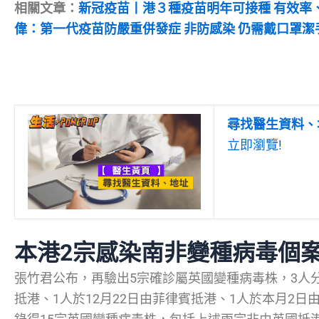
相關文章：
新冠疫苗丨港３種疫苗明年可接種 有效率
偉：第一代疫苗防嚴重併發症 非防感染 仍需戴口罩潔
尋找醫生資料、
立即瀏覽!
本港2宗感染南非變種病毒個
張竹君公布，再驗出5宗確診屬英國變種病毒株，3人分
抵港、1人於12月22日由菲律賓抵港、1人於本月2