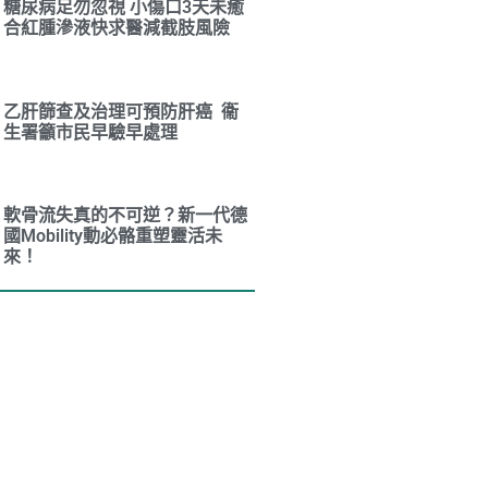
糖尿病足勿忽視 小傷口3天未癒
合紅腫滲液快求醫減截肢風險
乙肝篩查及治理可預防肝癌 衞
生署籲市民早驗早處理
軟骨流失真的不可逆？新一代德
國Mobility動必骼重塑靈活未
來！