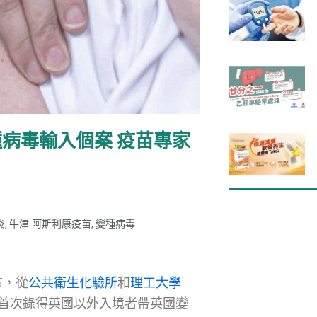
病毒輸入個案 疫苗專家
炎
,
牛津-阿斯利康疫苗
,
變種病毒
布，從
公共衛生化驗所
和
理工大學
首次錄得英國以外入境者帶英國變