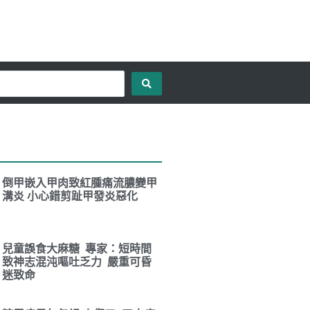
倒甲嵌入甲肉致紅腫痛流膿變甲
溝炎 小心錯剪趾甲發炎惡化
兒童誤食大麻糖 專家：短時間
致神志混沌嘔吐乏力 嚴重可昏
迷致命