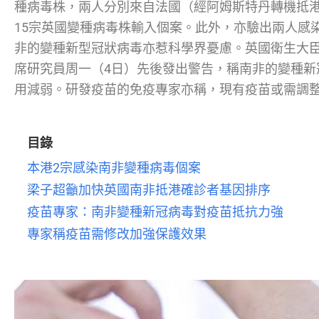
種病毒株，兩人分別來自法國（經阿姆斯特丹轉機抵
15宗英國變種病毒株輸入個案。此外，亦驗出兩人感
非的變種新型冠狀病毒亦惹科學界憂慮。英國衛生大臣
席研究員周一（4日）先後發出警告，稱南非的變種新
用減弱。研發疫苗的免疫專家亦稱，現有疫苗或需調
目錄
本港2宗感染南非變種病毒個案
梁子超籲加快英國南非抵港確診者基因排序
疫苗專家：南非變種新冠病毒對疫苗抵抗力強
專家稱疫苗需修改加強保護效果