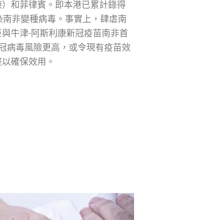
港）和菲律賓。即本港已累計錄得
染南非變種病毒。事實上，肆虐南
與牛津-阿斯利康新冠疫苗南非首
冠病毒風險更高，或令現有疫苗效
整以確保效用。