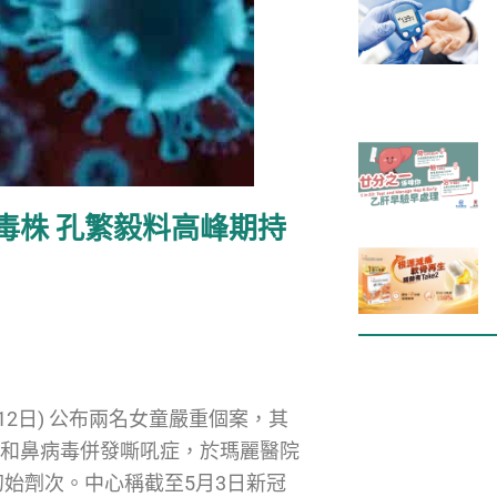
毒株 孔繁毅料高峰期持
12日) 公布兩名女童嚴重個案，其
病毒和鼻病毒併發嘶吼症，於瑪麗醫院
始劑次。中心稱截至5月3日新冠