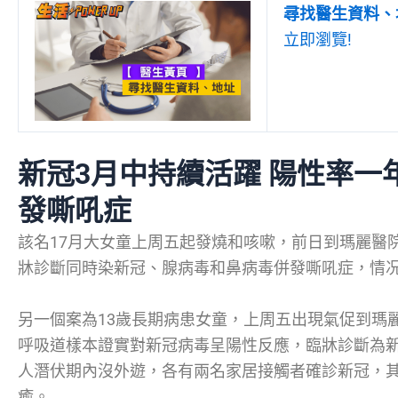
尋找醫生資料、
立即瀏覽!
新冠3月中持續活躍 陽性率一
發嘶吼症
該名17月大女童上周五起發燒和咳嗽，前日到瑪麗醫
牀診斷同時染新冠、腺病毒和鼻病毒併發嘶吼症，情
另一個案為13歲長期病患女童，上周五出現氣促到瑪
呼吸道樣本證實對新冠病毒呈陽性反應，臨牀診斷為
人潛伏期內沒外遊，各有兩名家居接觸者確診新冠，其
癒。