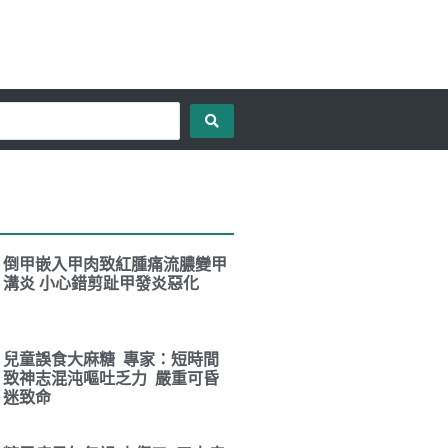
倒甲嵌入甲肉致紅腫痛流膿變甲
溝炎 小心錯剪趾甲發炎惡化
兒童誤食大麻糖 專家：短時間
致神志混沌嘔吐乏力 嚴重可昏
迷致命