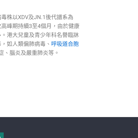
株以XDV及JN.1後代譜系為
高峰期持續3至4個月，由於健康
多。港大兒童及青少年科名譽臨牀
毒，如人類偏肺病毒、
呼吸道合胞
吼症、腦炎及嚴重肺炎等。