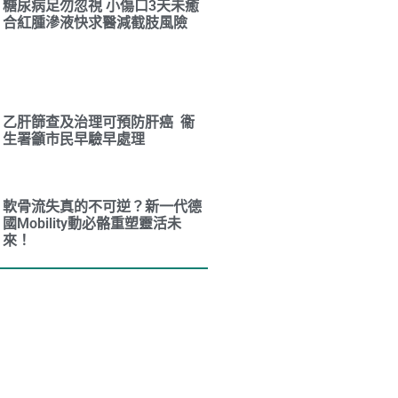
糖尿病足勿忽視 小傷口3天未癒
合紅腫滲液快求醫減截肢風險
乙肝篩查及治理可預防肝癌 衞
生署籲市民早驗早處理
軟骨流失真的不可逆？新一代德
國Mobility動必骼重塑靈活未
來！