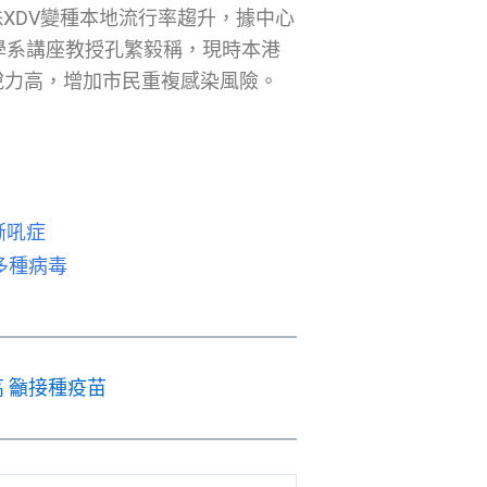
株XDV變種本地流行率趨升，據中心
科學系講座教授孔繁毅稱，現時本港
逃脫力高，增加市民重複感染風險。
嘶吼症
多種病毒
 籲接種疫苗