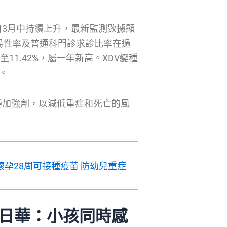
3月中持續上升，最新監測數據顯
陽性率及普通科門診求診比率在過
11.42%，屬一年新高。XDV變種
。
種加強劑，以減低重症和死亡的風
懷孕28周可接種疫苗 防幼兒重症
關日華：小孩同時感