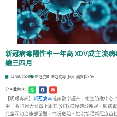
新冠病毒陽性率一年高 XDV成主流病
續三四月
14/05/2025
新冠疫苗
,
新冠病毒
,
肺炎
,
變異株XDV
分享此內容:
【明報專訊】
新冠病毒
確診數字趨升，衛生防護中心 (
中一名17月大女童上周五 (9日) 病後確診新冠、腺
兒童深切治療部留醫，情况危殆，她沒接種新冠疫苗初