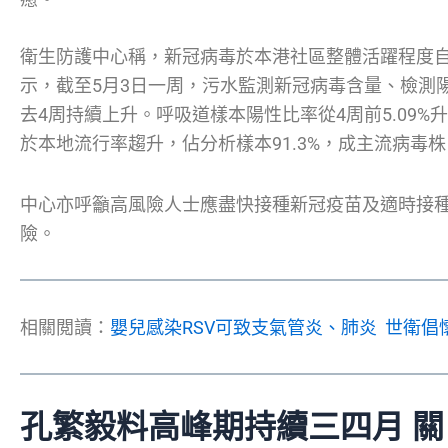
衛生防護中心稱，新冠病毒於本港社區整體活躍程度自
示，截至5月3日一周，污水監測新冠病毒含量、檢測
去4周持續上升。呼吸道樣本陽性比率從4周前5.09%升至
於本地流行率趨升，佔分析樣本91.3%，成主流病毒株
中心亦呼籲高風險人士應盡快接種新冠疫苗及適時接
險。
相關閲讀：
嬰兒感染RSV可致支氣管炎、肺炎 世衛倡
孔繁毅料高峰期持續三四月 