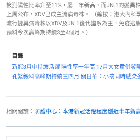
檢測陽性比率升至11%，屬一年新高，而JN.1的變異
上周公布，XDV已成主流病毒株。 （編按：港大內
流行變異病毒株以XDV及JN.1後代譜系為主，免疫
預料今次高峰期持續3至4個月。）
目錄
新冠3月中持續活躍 陽性率一年高 17月大女童併發
孔繁毅料高峰期持續三四月 關日華：小孩同時感染
相關閲讀：
防護中心：本港新冠活躍程度創近半年新高