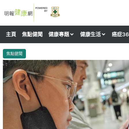
Skip
to
content
主頁
焦點健聞
健康專題
健康生活
癌症36
焦點健聞