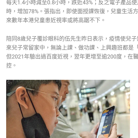
每天1.4小時減至0.8小時，跌近43%；反之電子產品使
時，增加78%。張指出，即使面授課恢復，兒童生活
來數年本港兒童患近視率或將高踞不下。
陪同8歲兒子覆診眼科的伍先生昨日表示，疫情使兒子
來兒子常留家中，無論上課、做功課、上興趣班都是
但2021年驗出過百度近視，翌年更增至逾200度，
控。