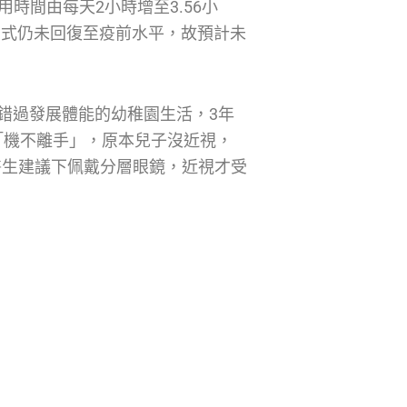
用時間由每天2小時增至3.56小
方式仍未回復至疫前水平，故預計未
錯過發展體能的幼稚園生活，3年
「機不離手」，原本兒子沒近視，
在醫生建議下佩戴分層眼鏡，近視才受