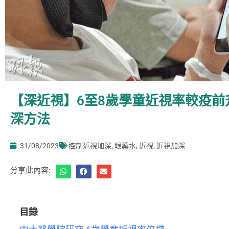
【深近視】6至8歲學童近視率較疫前
深方法
31/08/2023
控制近視加深
,
眼藥水
,
近視
,
近視加深
分享此內容:
目錄