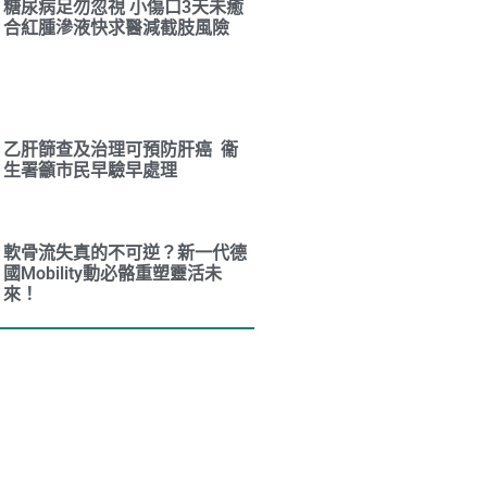
糖尿病足勿忽視 小傷口3天未癒
合紅腫滲液快求醫減截肢風險
乙肝篩查及治理可預防肝癌 衞
生署籲市民早驗早處理
軟骨流失真的不可逆？新一代德
國Mobility動必骼重塑靈活未
來！