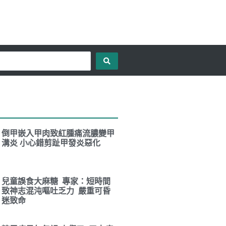
倒甲嵌入甲肉致紅腫痛流膿變甲
溝炎 小心錯剪趾甲發炎惡化
兒童誤食大麻糖 專家：短時間
致神志混沌嘔吐乏力 嚴重可昏
迷致命