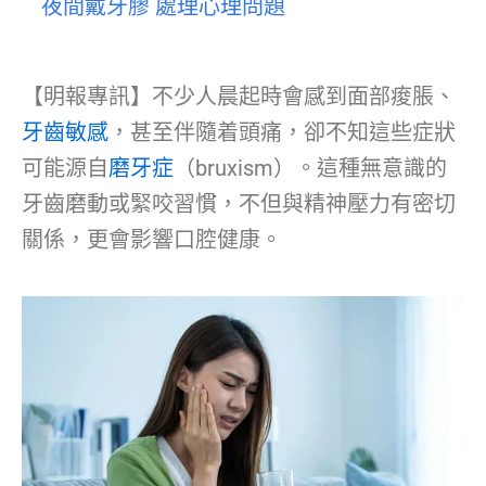
夜間戴牙膠 處理心理問題
【明報專訊】不少人晨起時會感到面部痠脹、
牙齒敏感
，甚至伴隨着頭痛，卻不知這些症狀
可能源自
磨牙症
（bruxism）。這種無意識的
牙齒磨動或緊咬習慣，不但與精神壓力有密切
關係，更會影響口腔健康。