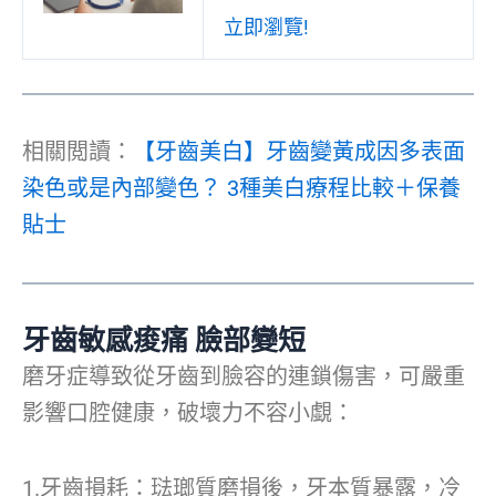
立即瀏覽!
相關閲讀：
【牙齒美白】牙齒變黃成因多表面
染色或是內部變色？ 3種美白療程比較＋保養
貼士
牙齒敏感痠痛 臉部變短
磨牙症導致從牙齒到臉容的連鎖傷害，可嚴重
影響口腔健康，破壞力不容小覷：
1.牙齒損耗：琺瑯質磨損後，牙本質暴露，冷