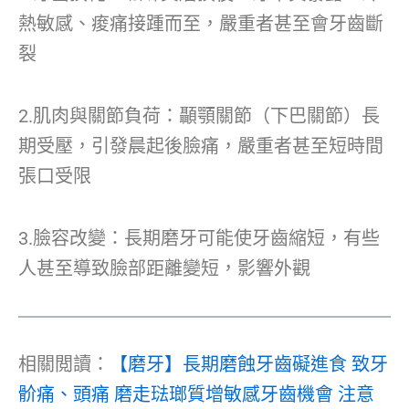
熱敏感、痠痛接踵而至，嚴重者甚至會牙齒斷
裂
2.肌肉與關節負荷：顳顎關節（下巴關節）長
期受壓，引發晨起後臉痛，嚴重者甚至短時間
張口受限
3.臉容改變：長期磨牙可能使牙齒縮短，有些
人甚至導致臉部距離變短，影響外觀
相關閲讀：
【磨牙】長期磨蝕牙齒礙進食 致牙
骱痛、頭痛 磨走琺瑯質增敏感牙齒機會 注意