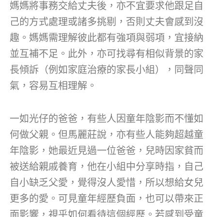
媽媽將事務交給丈夫後，亦不宜要求他跟足自
己的方式處理或諸多挑剔，否則丈夫會感到沒
趣。媽媽需理解彼此都有強項與弱項，宜接納
並互補不足。此外，亦可找尋有相似背景的家
長傾訴（例如家庭治療的家長小組），同聲同
氣，容易互相理解。
一如光仔的爸爸，有些人因童年陰影而不懂如
何做父親。但馬麗莊說，亦有些人能夠超越童
年陰影，她最近見過一位爸爸，兒時因家貧而
被送給親戚養育，他在小組中分享時指，自己
自小缺乏父愛，覺得沒人愛惜，所以想給女兒
更多的愛。可見童年經歷負面，也可以帶來正
面影響，視乎如何看待這個經歷。若感到受童