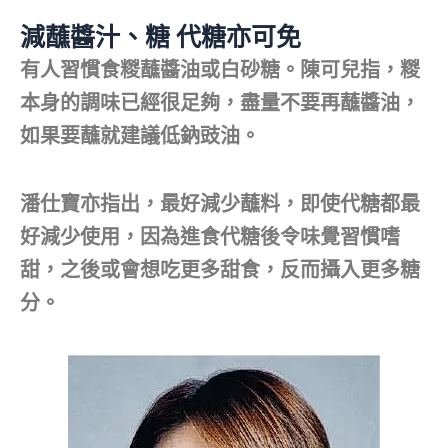
減蘸醬汁、糖 代糖亦可免
有人習慣食糉蘸醬油或白砂糖。陳可兒指，糉
本身的調味已經很足夠，盡量不要再蘸醬油，
如果要蘸就建議低鈉豉油。
潘仕寶亦指出，最好減少蘸料，即使代糖都最
好減少使用，因為進食代糖後令味覺習慣嗜
甜，之後或會想吃更多甜食，反而攝入更多糖
分。