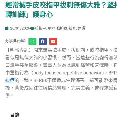
經常搣手皮咬指甲拔刺無傷大雅？堅
轉訓練」護身心
26/01/2026
咬指甲
,
壓力
,
強迫症
,
拔刺
,
焦慮
分享此內容:
【明報專訊】閒來無事搣手皮、拔倒刺，或咬指甲、
看似是無傷大雅的小習慣。然而，當這些行為變得無
口爛手甚至感染，當事人並為此感到痛苦和羞愧時，
中重複行為（body-focused repetitive behaviors，
迫症
的一種。BFRBs不僅造成生理傷害，還可能帶來
擾，背後成因往往與情緒管理、完美主義，或尋求感
係。
目錄