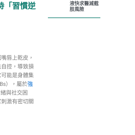
液快求醫減截
持「習慣逆
肢風險
搣嘴唇上乾皮，
法自控，導致損
它可能是身體集
BFRBs），屬於
強
情緒與社交困
官刺激有密切關