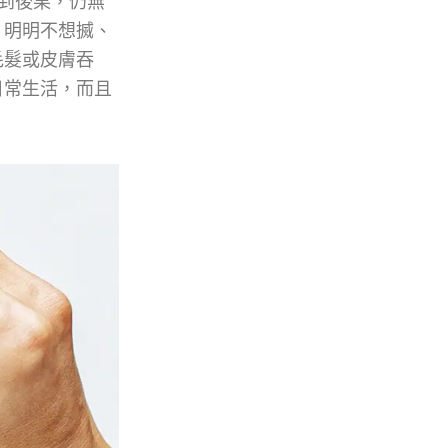
識到後果，仍無
，明明不想搣、
毛髮或皮膚吞
日常生活，而且