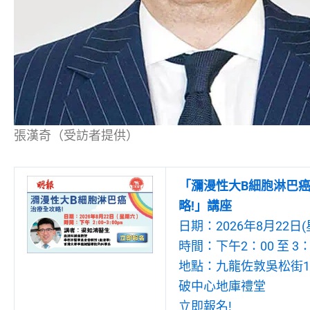
張漢奇（受訪者提供）
「瀰漫性大B細胞淋巴
略!」講座
日期：2026年8月22日(
時間：下午2：00 至 3：
地點：九龍佐敦吳松街19
破中心地庫禮堂
立即報名!