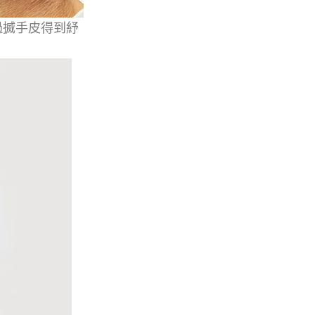
過搣手皮得到紓