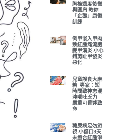
胸椎過度後彎
與圓肩 教你
「企鵝」康復
訓練
倒甲嵌入甲肉
致紅腫痛流膿
變甲溝炎 小心
錯剪趾甲發炎
惡化
兒童誤食大麻
糖 專家：短
時間致神志混
沌嘔吐乏力
嚴重可昏迷致
命
糖尿病足勿忽
視 小傷口3天
未癒合紅腫滲