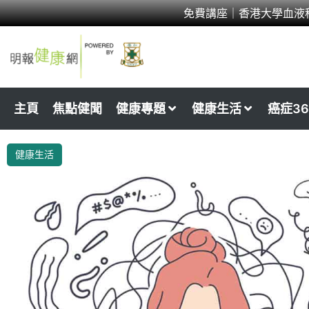
Skip
免費講座｜香港大學血液
to
content
主頁
焦點健聞
健康專題
健康生活
癌症36
健康生活