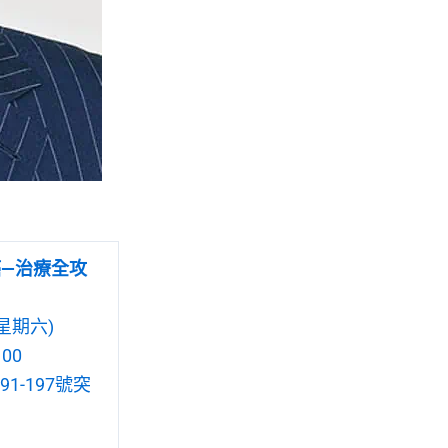
癌—治療全攻
星期六)
00
1-197號突