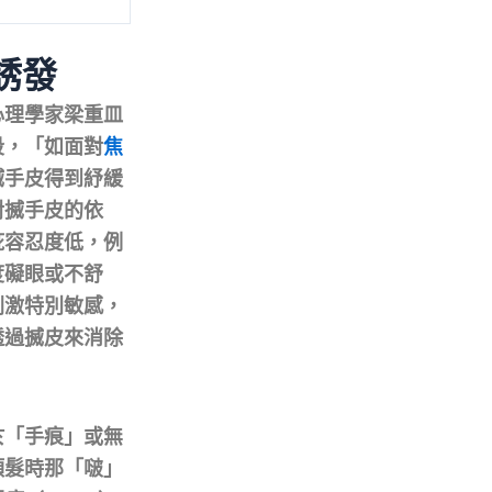
誘發
心理學家梁重皿
段，「如面對
焦
搣手皮得到紓緩
對搣手皮的依
疵容忍度低，例
度礙眼或不舒
刺激特別敏感，
透過搣皮來消除
於「手痕」或無
頭髮時那「啵」