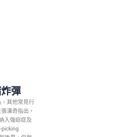
緒炸彈
為，其他常見行
生張漢奇指出，
納入強迫症及
cking