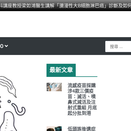
科講座教授梁如鴻醫生講解「瀰漫性大B細胞淋巴癌」診斷及如
Search
0
...
最新文章
流感疫苗採購
涉4款三價疫
苗：滅活、噴
鼻式減活及注
射式重組 月底
起分批到港
低頭族後遺症