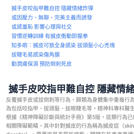
搣手皮咬指甲難自控 隱藏情緒炸彈
或因壓力、無聊、完美主義而誘發
或感羞恥 影響心理與社交
習慣逆轉訓練 有搣皮衝動即握拳
知多啲：搣皮可致全身感染 拔頭髮小心禿塊
拔睫毛易感染傷角膜
勤潤膚保濕 預防倒刺死皮
搣手皮咬指甲難自控 隱藏情
反覆搣手皮或拔倒刺等行為，歸類為身體集中重複行
為包括咬指甲、拔頭髮、拔眼睫毛等。精神科專科醫
根據《精神障礙診斷與統計手冊》第5版，這類行為已
相關障礙範疇，其中針對搣皮的行為稱為搣皮症（skin-pi