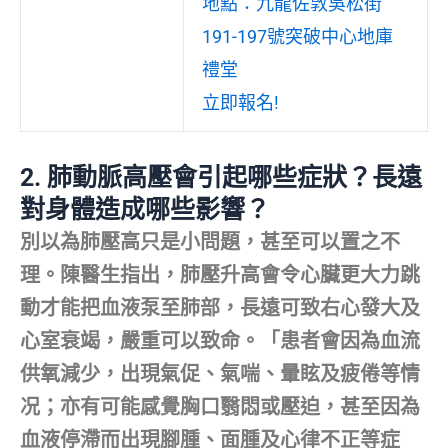
地點：九龍佐敦吳松街
191-197號突破中心地庫
禮堂
立即報名!
2.
肺動脈高壓會引起哪些症狀？長遠
對身體造成哪些影響？
別以為肺壓高只是小問題，甚至可以置之不
理。陳醫生指出，肺壓升高會令心臟更大力跳
動才能把血液泵至肺部，長遠可致右心發大及
心室衰竭，嚴重可以致命。「患者會因為血流
供氧減少，出現氣促、氣喘、暈眩及疲倦等情
况；亦有可能感覺胸口翳悶或壓迫，甚至因為
血液停滯而出現腳腫、面腫及心律不正等症