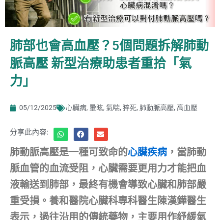
肺部也會高血壓？5個問題拆解肺動
脈高壓 新型治療助患者重拾「氣
力」
05/12/2025
心臟病
,
暈眩
,
氣喘
,
猝死
,
肺動脈高壓
,
高血壓
分享此內容:
肺動脈高壓是一種可致命的
心臟疾病
，當肺動
脈血管的血流受阻，心臟需要更用力才能把血
液輸送到肺部，最終有機會導致心臟和肺部嚴
重受損。養和醫院心臟科專科醫生陳漢鏵醫生
表示，過往沿用的傳統藥物，主要用作紓緩氣