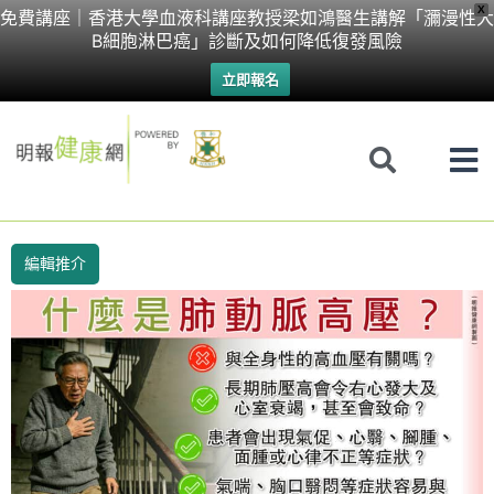
Skip
X
免費講座｜香港大學血液科講座教授梁如鴻醫生講解「瀰漫性大
B細胞淋巴癌」診斷及如何降低復發風險
to
立即報名
content
編輯推介