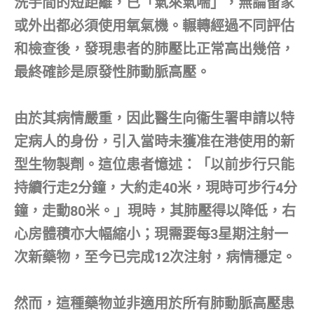
洗手間的短距離，已「氣來氣喘」，無論留家
或外出都必須使用氧氣機。輾轉經過不同評估
和檢查後，發現患者的肺壓比正常高出幾倍，
最終確診是原發性肺動脈高壓。
由於其病情嚴重，因此醫生向衞生署申請以特
定病人的身份，引入當時未獲准在港使用的新
型生物製劑。這位患者憶述：「以前步行只能
持續行走2分鐘，大約走40米，現時可步行4分
鐘，走動80米。」現時，其肺壓得以降低，右
心房體積亦大幅縮小；現需要每3星期注射一
次新藥物，至今已完成12次注射，病情穩定。
然而，這種藥物並非適用於所有肺動脈高壓患