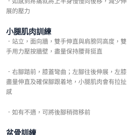
．如感到疼痛就將上半身慢慢向後移，減少伸
展的壓力
小腿肌肉訓練
．站立，面向牆，雙手伸直與肩膀同高度，雙
手用力壓按牆壁，盡量保持腰背挺直
．右腳踏前，膝蓋彎曲；左腳往後伸展，左膝
盡量伸直及確保腳跟着地，小腿肌肉會有拉扯
感
．如有不適，可將後腳稍微移前
盆骨訓練