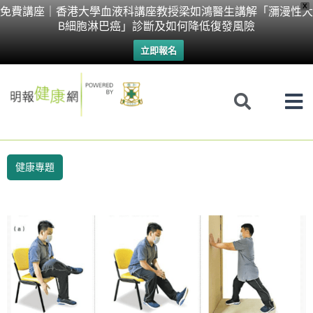
Skip
X
免費講座｜香港大學血液科講座教授梁如鴻醫生講解「瀰漫性大
B細胞淋巴癌」診斷及如何降低復發風險
to
立即報名
content
健康專題