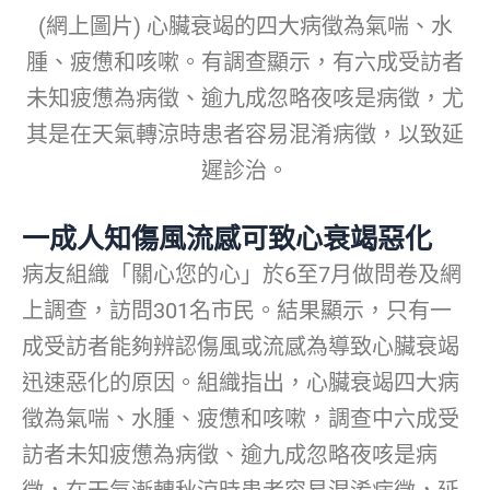
(網上圖片) 心臟衰竭的四大病徵為氣喘、水
腫、疲憊和咳嗽。有調查顯示，有六成受訪者
未知疲憊為病徵、逾九成忽略夜咳是病徵，尤
其是在天氣轉涼時患者容易混淆病徵，以致延
遲診治。
一成人知傷風流感可致心衰竭惡化
病友組織「關心您的心」於6至7月做問卷及網
上調查，訪問301名市民。結果顯示，只有一
成受訪者能夠辨認傷風或流感為導致心臟衰竭
迅速惡化的原因。組織指出，心臟衰竭四大病
徵為氣喘、水腫、疲憊和咳嗽，調查中六成受
訪者未知疲憊為病徵、逾九成忽略夜咳是病