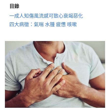
目錄
一成人知傷風流感可致心衰竭惡化
四大病徵：氣喘 水腫 疲憊 咳嗽