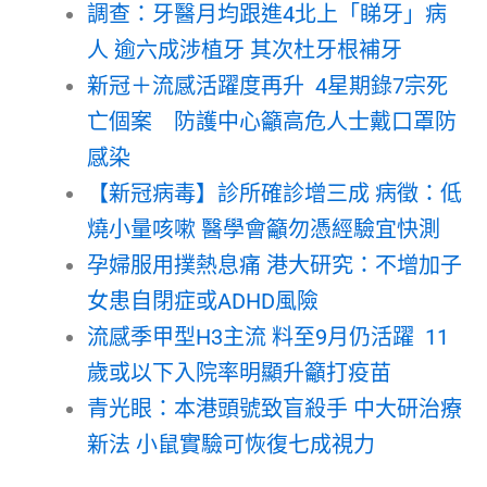
調查：牙醫月均跟進4北上「睇牙」病
人 逾六成涉植牙 其次杜牙根補牙
新冠＋流感活躍度再升 4星期錄7宗死
亡個案 防護中心籲高危人士戴口罩防
感染
【新冠病毒】診所確診增三成 病徵：低
燒小量咳嗽 醫學會籲勿憑經驗宜快測
孕婦服用撲熱息痛 港大研究：不增加子
女患自閉症或ADHD風險
流感季甲型H3主流 料至9月仍活躍 11
歲或以下入院率明顯升籲打疫苗
青光眼：本港頭號致盲殺手 中大研治療
新法 小鼠實驗可恢復七成視力