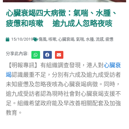
心臟衰竭四大病徵：氣喘、水腫、
疲憊和咳嗽 逾九成人忽略夜咳
15/10/2019
傷風
,
咳嗽
,
心臟衰竭
,
氣喘
,
水腫
,
流感
,
疲憊
分享此內容:
【明報專訊】有組織調查發現，港人對
心臟衰
竭
認識嚴重不足，分別有六成及逾九成受訪者
未知疲憊及忽略夜咳為心臟衰竭病徵。同時，
逾九成受訪者認為現時社會對心臟衰竭支援不
足。組織希望政府能及早改善相關配套及加強
教育。