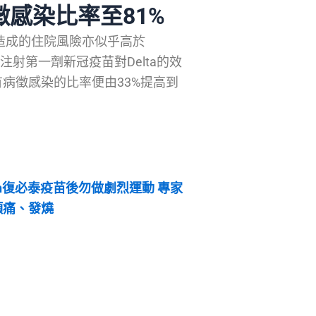
徵感染比率至81%
所造成的住院風險亦似乎高於
。惟注射第一劑新冠疫苗對Delta的效
病徵感染的比率便由33%提高到
ech復必泰疫苗後勿做劇烈運動 專家
頭痛、發燒