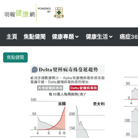
Skip
to
content
主頁
焦點健聞
健康專題
健康生活
癌症36
焦點健聞