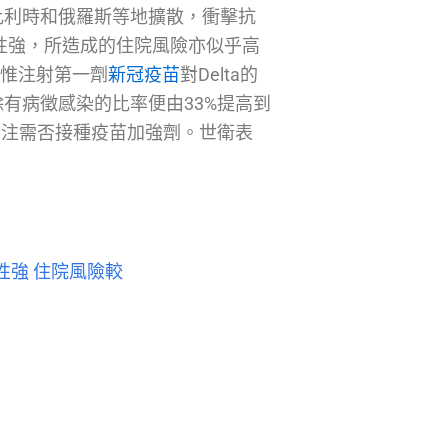
比利時和俄羅斯等地擴散，衝擊抗
染性強，所造成的住院風險亦似乎高
倍。惟注射第一劑
新冠疫苗
對Delta的
有病徵感染的比率便由33%提高到
關注需否接種疫苗加強劑。世衛表
染性強 住院風險較