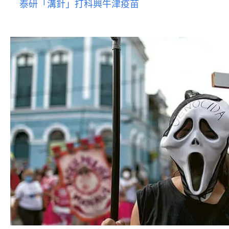
泰研「溝針」打科興牛津疫苗