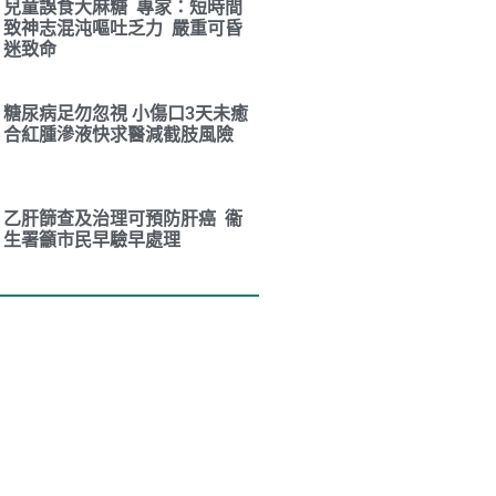
兒童誤食大麻糖 專家：短時間
致神志混沌嘔吐乏力 嚴重可昏
迷致命
糖尿病足勿忽視 小傷口3天未癒
合紅腫滲液快求醫減截肢風險
乙肝篩查及治理可預防肝癌 衞
生署籲市民早驗早處理