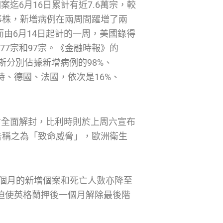
案迄6月16日累計有近7.6萬宗，較
a病毒株，新增病例在兩周間躍增了兩
而由6月14日起計的一周，美國錄得
為277宗和97宗。《金融時報》的
羅斯分別佔據新增病例的98%、
利時、德國、法國，依次是16%、
月才全面解封，比利時則於上周六宣布
告稱之為「致命威脅」，歐洲衛生
個月的新增個案和死亡人數亦降至
僅迫使英格蘭押後一個月解除最後階