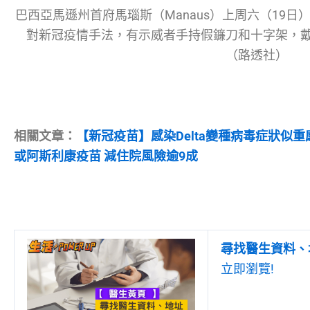
巴西亞馬遜州首府馬瑙斯（Manaus）上周六（19
對新冠疫情手法，有示威者手持假鐮刀和十字架，
（路透社）
相關文章：
【新冠疫苗】感染Delta變種病毒症狀似重感
或阿斯利康疫苗 減住院風險逾9成
尋找醫生資料、
立即瀏覽!