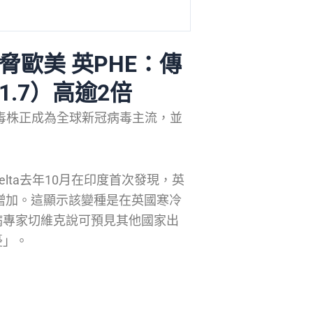
延威脅歐美 英PHE：傳
1.7）高逾2倍
冠狀病毒株正成為全球新冠病毒主流，並
lta去年10月在印度首次發現，英
始增加。這顯示該變種是在英國寒冷
病專家切維克說可預見其他國家出
憂」。