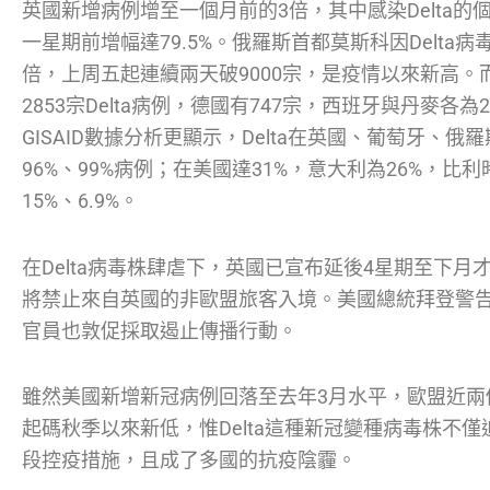
英國新增病例增至一個月前的3倍，其中感染Delta的個
一星期前增幅達79.5%。俄羅斯首都莫斯科因Delt
倍，上周五起連續兩天破9000宗，是疫情以來新高。
2853宗Delta病例，德國有747宗，西班牙與丹麥各
GISAID數據分析更顯示，Delta在英國、葡萄牙、俄
96%、99%病例；在美國達31%，意大利為26%，比
15%、6.9%。
在Delta病毒株肆虐下，英國已宣布延後4星期至下
將禁止來自英國的非歐盟旅客入境。美國總統拜登警
官員也敦促採取遏止傳播行動。
雖然美國新增新冠病例回落至去年3月水平，歐盟近兩
起碼秋季以來新低，惟Delta這種新冠變種病毒株不
段控疫措施，且成了多國的抗疫陰霾。