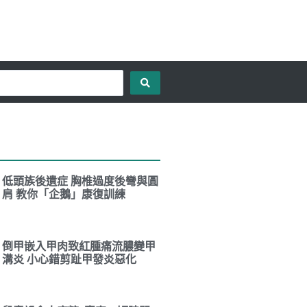
低頭族後遺症 胸椎過度後彎與圓
肩 教你「企鵝」康復訓練
倒甲嵌入甲肉致紅腫痛流膿變甲
溝炎 小心錯剪趾甲發炎惡化