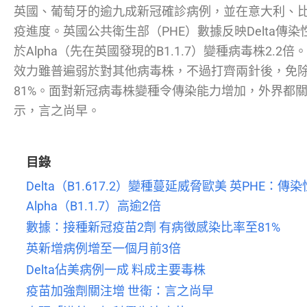
英國、葡萄牙的逾九成新冠確診病例，並在意大利、
疫進度。英國公共衛生部（PHE）數據反映Delta傳
於Alpha（先在英國發現的B1.1.7）變種病毒株2.2
效力雖普遍弱於對其他病毒株，不過打齊兩針後，免除
81%。面對新冠病毒株變種令傳染能力增加，外界都
示，言之尚早。
目錄
Delta（B1.617.2）變種蔓延威脅歐美 英PHE：傳
Alpha（B1.1.7）高逾2倍
數據：接種新冠疫苗2劑 有病徵感染比率至81%
英新增病例增至一個月前3倍
Delta佔美病例一成 料成主要毒株
疫苗加強劑關注增 世衛：言之尚早