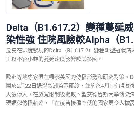
Delta（B1.617.2）變種蔓
染性強 住院風險較Alpha（B1.
最先在印度發現的Delta（B1.617.2）變種新型
正以不容小覷的蔓延速度影響歐美多國。
歐洲等地專家俱在觀察英國的傳播形勢和研究對策。De
國於2月22日錄得歐洲首宗確診，並約於4月中旬開
天氣傳入，在放寬限制後擴散。聖安德魯斯大學傳染
現類似傳播軌迹，「在疫苗接種率低的國家更令人擔