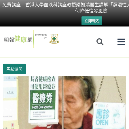
Skip
免費講座｜香港大學血液科講座教授梁如鴻醫生講解「瀰漫性
何降低復發風險
to
立即報名
content
焦點健聞