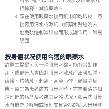
用第2種，以防止人工淚水及眼藥水互
相稀釋，減低藥效。
應在使用眼藥水後用紙巾印乾眼皮，然
後再用清水或濕紙巾將藥水殘迹洗去，
避免殘迹刺激眼皮而形成副作用，如黑
眼圈。
按身體狀况使用合適的眼藥水
許醫生提醒，每一種眼藥水都可能有其副作
用，或部分人會因對眼藥水敏感而出現紅腫、
痕癢、灼熱感、刺痛，甚至心悸、頭暈等反
應。醫生為患者處方眼藥水時，亦需要清楚知
道他們的病歷及考慮其身體狀况，如某些眼藥
水有機會令哮喘或慢性支氣管病的病人出現呼