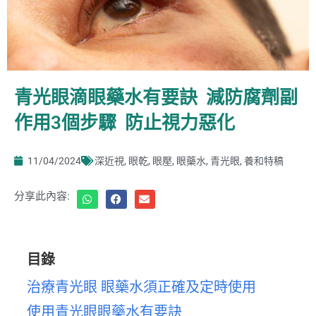
青光眼滴眼藥水有要訣 減防腐劑副
作用3個步驟 防止視力惡化
11/04/2024
深近視
,
眼乾
,
眼壓
,
眼藥水
,
青光眼
,
養和特稿
分享此內容:
目錄
治療青光眼 眼藥水須正確及定時使用
使用青光眼眼藥水有要訣