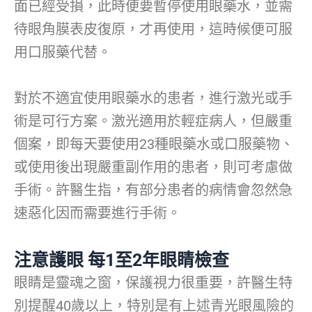
面已經受損，此時便要暫停使用眼藥水，並需
待眼角膜表皮復原，才再使用，這時候便可服
用口服藥代替。
對於不適宜使用眼藥水的患者，進行激光或手
術是可行方案。激光適用於輕症病人，但嚴重
個案，即每天要使用23種眼藥水或口服藥物、
或使用後出現嚴重副作用的患者，則可考慮做
手術。許醫生指，有部分患者的病情會忽然急
速惡化因而需要進行手術。
注意護眼
每
1
至
2
年眼睛檢查
眼睛是靈魂之窗，保護視力很重要，許醫生特
別提醒40歲以上，特別是有上述青光眼風險的