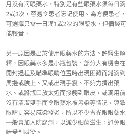
月沒有滴眼藥水，特別是有些眼藥水須每日滴
2或3次，容易令患者忘記使用。為方便患者，
可選擇只需一日滴1或2次的眼藥水，但價錢可
能較貴。
另一原因是出於使用眼藥水的方法。許醫生解
釋，因眼藥水多是小瓶包裝，部分人有機會在
開封過程及瞄準眼睛位置時出現困難而錯滴到
周邊或臉上、又或出現手震、不夠力擠出藥
水、或將瓶口放太近而接觸到眼皮，或滴用前
沒有清潔雙手而令眼藥水被污染等情况，導致
眼睛更容易感染發炎，所以不少青光眼眼藥水
一般會加入防腐劑，以減少細菌滋生，避免眼
睛受到感染。