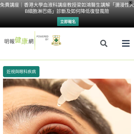
Skip
X
免費講座｜香港大學血液科講座教授梁如鴻醫生講解「瀰漫性大
B細胞淋巴癌」診斷及如何降低復發風險
to
立即報名
content
近視與眼科疾病