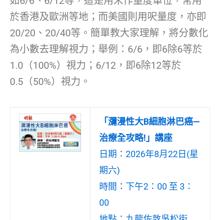
如6/6、6/12等，這是用米作量度單位，常用
於香港及歐洲等地；而美國則用呎量度，亦即
20/20、20/40等。簡單教大家理解，將分數化
為小數去理解視力；舉例：6/6，即6除6等於
1.0（100%）視力；6/12，即6除12等於
0.5（50%）視力。
「瀰漫性大B細胞淋巴癌—
治療全攻略!」講座
日期：2026年8月22日(星
期六)
時間：下午2：00 至 3：
00
地點：九龍佐敦吳松街