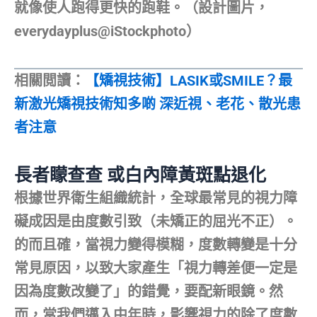
就像使人跑得更快的跑鞋。（設計圖片，
everydayplus@iStockphoto）
相關閲讀：
【矯視技術】LASIK或SMILE？最
新激光矯視技術知多啲 深近視、老花、散光患
者注意
長者矇查查 或白內障黃斑點退化
根據世界衛生組織統計，全球最常見的視力障
礙成因是由度數引致（未矯正的屈光不正）。
的而且確，當視力變得模糊，度數轉變是十分
常見原因，以致大家產生「視力轉差便一定是
因為度數改變了」的錯覺，要配新眼鏡。然
而，當我們邁入中年時，影響視力的除了度數