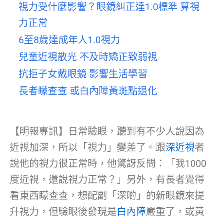
視力受什麼影響？眼鏡糾正達1.0標準 算視
力正常
6至8歲達成年人1.0視力
兒童近視散光 不及時矯正致弱視
抗拒子女戴眼鏡 影響生活學習
長者矇查查 或白內障黃斑點退化
【明報專訊】日常驗眼，聽到有不少人說因為
近視加深，所以「視力」變差了。跟
深近視
者
說他的視力很正常時，他驚訝反問：「我1000
度近視，還說視力正常？」另外，有長者覺得
看東西矇查查，想配副「深啲」的新眼鏡來提
升視力，但驗眼後發現是
白內障
嚴重了，或黃