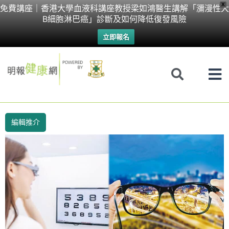
Skip
X
免費講座｜香港大學血液科講座教授梁如鴻醫生講解「瀰漫性大
B細胞淋巴癌」診斷及如何降低復發風險
to
立即報名
content
編輯推介