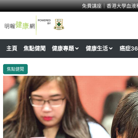
Skip
免費講座｜香港大學血液
to
content
主頁
焦點健聞
健康專題
健康生活
癌症36
焦點健聞