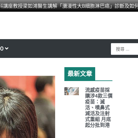
科講座教授梁如鴻醫生講解「瀰漫性大B細胞淋巴癌」診斷及如
Search
0
...
最新文章
流感疫苗採
購涉4款三價
疫苗：滅
活、噴鼻式
減活及注射
式重組 月底
起分批到港