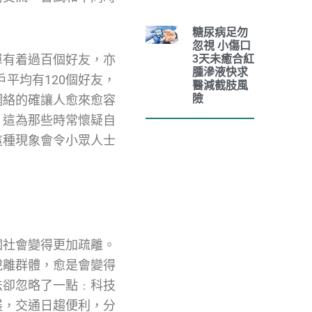
糖尿病足勿
忽視 小傷口
單有着過百個好友，亦
3天未癒合紅
腫滲液快求
戶平均有120個好友，
醫減截肢風
險
網絡的確讓人愈來愈容
，這為那些時常懷疑自
這種現象會令小眾人士
個社會變得更加疏離。
脫離群體，愈是會變得
法卻忽略了一點﹕科技
展，交通日趨便利，分