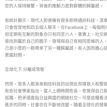
空的人保持聯繫，背後的推動力是對群體的歸屬感。
有統計顯示，現代人即使擁有很多即時通訊科技，清
只會恆常地和四五個人聊天。在Facebook上，每個用
但定期有互動的對象亦只有四至六人。事實上，社交
易找到屬於自己的圈子，發現與自己有相同思維的人
己是小眾的一群帶來了另一種歸屬感，有人因而擔心
更趨封閉。
全球化下 分離成常態
然而，很多人都漸漸相信科技的出現反而導致人和整
有些社會學家指出，當人上網時間愈長，愈覺得自己
孤獨，把矛頭直指日益興盛的網絡社交。可是這種看
進步的同時，社會亦在不斷地改變。隨着全球化的發