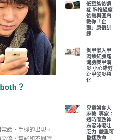
低頭族後遺
症 胸椎過度
後彎與圓肩
教你「企
鵝」康復訓
練
倒甲嵌入甲
肉致紅腫痛
流膿變甲溝
炎 小心錯剪
趾甲發炎惡
化
both？
兒童誤食大
麻糖 專家：
短時間致神
志混沌嘔吐
到電話、手機的出現，
乏力 嚴重可
昏迷致命
的交流，嘗試和不同時