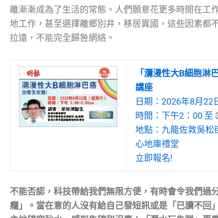
離漸漸成為了生活的常態。人們願意花更多時間在工
地工作，甚至選擇離鄉別井，移居異國，這些因素都
拉遠，不能完全歸咎網絡。
「瀰漫性大B細胞淋巴
講座
日期：2026年8月22
時間：下午2：00 至 
地點：九龍佐敦吳松街1
心地庫禮堂
立即報名!
不能否認，科技帶給我們無限方便，有時會令我們過
癮」。當在意的人沒有給自己發短訊或是「已讀不回