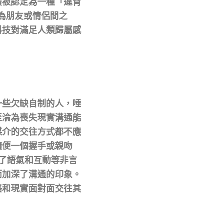
廣被認定為一種「違背
稱為朋友或情侶間之
科技對滿足人類歸屬感
一些欠缺自制的人，唾
至淪為喪失現實溝通能
媒介的交往方式都不應
隨便一個握手或親吻
缺了語氣和互動等非言
而加深了溝通的印象。
絡和現實面對面交往其