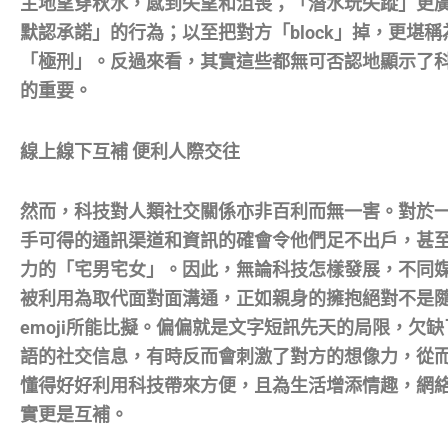
主地望穿秋水，感到失望和沮喪；「潛水玩失蹤」更
默認承諾」的行為；以至把對方「block」掉，更堪
「極刑」。反過來看，其實這些都無可否認地顯示了
的重要。
線上線下互補 便利人際交往
然而，科技對人類社交關係亦非百利而無一害。對於
手可得的通訊渠道和資訊的確會令他們足不出戶，甚
力的「宅男宅女」。因此，無論科技怎樣發展，不同
被利用為取代面對面溝通，正如親身的擁抱絕對不是
emoji所能比擬。偏偏就是文字短訊先天的局限，欠
語的社交信息，有時反而會刺激了對方的想像力，從
懂得好好利用科技帶來方便，且為生活增添情趣，網
實更是互補。