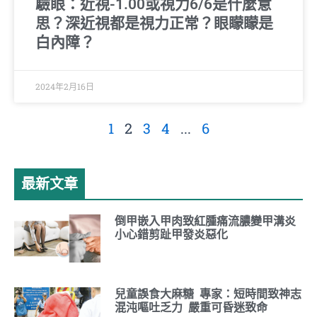
驗眼：近視-1.00或視力6/6是什麼意
思？深近視都是視力正常？眼矇矇是
白內障？
2024年2月16日
1
2
3
4
...
6
最新文章
倒甲嵌入甲肉致紅腫痛流膿變甲溝炎
小心錯剪趾甲發炎惡化
兒童誤食大麻糖 專家：短時間致神志
混沌嘔吐乏力 嚴重可昏迷致命