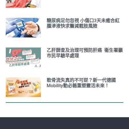
糖尿病足勿忽視 小傷口3天未癒合紅
腫滲液快求醫減截肢風險
乙肝篩查及治理可預防肝癌 衞生署籲
市民早驗早處理
軟骨流失真的不可逆？新一代德國
Mobility動必骼重塑靈活未來！