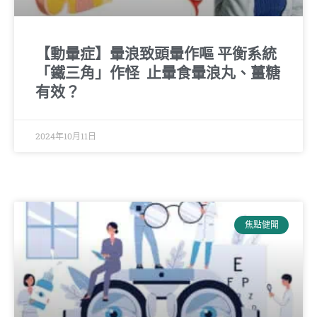
【動暈症】暈浪致頭暈作嘔 平衡系統
「鐵三角」作怪 止暈食暈浪丸、薑糖
有效？
2024年10月11日
焦點健聞