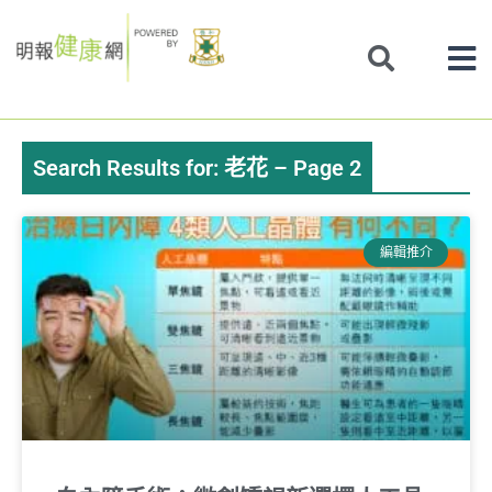
Skip
to
content
Search Results for: 老花 – Page 2
Page
Page
Page
Page
Page
編輯推介