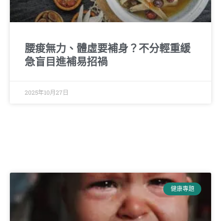
腰痠無力、體虛要補身？不分輕重緩
急盲目進補易招禍
2025年10月27日
健康專題