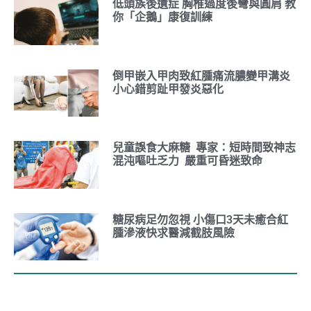
低頭族後遺症 胸椎過度後彎與圓肩 教
你「企鵝」康復訓練
倒甲嵌入甲肉致紅腫痛流膿變甲溝炎
小心錯剪趾甲發炎惡化
兒童誤食大麻糖 專家：短時間致神志
混沌嘔吐乏力 嚴重可昏迷致命
糖尿病足勿忽視 小傷口3天未癒合紅
腫滲液快求醫減截肢風險