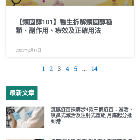
【類固醇101】醫生拆解類固醇種
類、副作用、療效及正確用法
2025年2月17日
1
2
3
4
5
...
14
最新文章
流感疫苗採購涉4款三價疫苗：滅活、
噴鼻式減活及注射式重組 月底起分批
到港