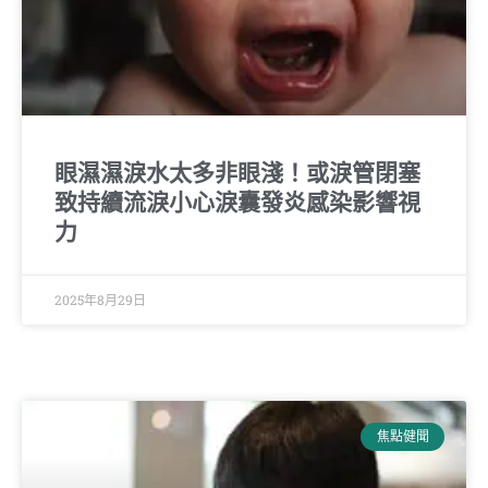
眼濕濕淚水太多非眼淺！或淚管閉塞
致持續流淚小心淚囊發炎感染影響視
力
2025年8月29日
焦點健聞