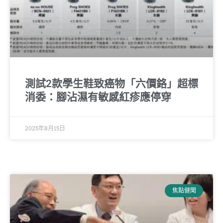
測試2款學生鞋致癌物「六價鉻」超標
消委：腳沾濕有敏感紅疹應停穿
2025年8月15日
焦點健聞