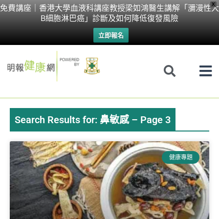
Skip
X
免費講座｜香港大學血液科講座教授梁如鴻醫生講解「瀰漫性大
B細胞淋巴癌」診斷及如何降低復發風險
to
立即報名
content
Search Results for: 鼻敏感 – Page 3
Page
Page
Page
Page
Page
Page
健康專題