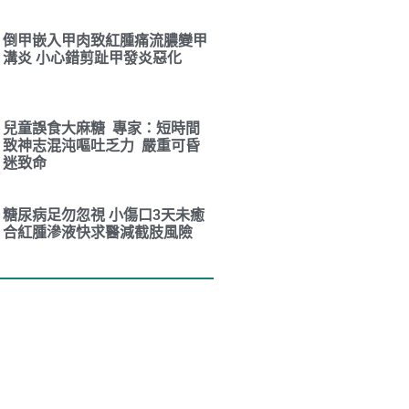
倒甲嵌入甲肉致紅腫痛流膿變甲
溝炎 小心錯剪趾甲發炎惡化
兒童誤食大麻糖 專家：短時間
致神志混沌嘔吐乏力 嚴重可昏
迷致命
糖尿病足勿忽視 小傷口3天未癒
合紅腫滲液快求醫減截肢風險