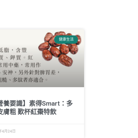
健康生活
營養要識】素得Smart：多
皮膚粗 歎杯紅棗特飲
7年4月24日