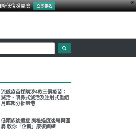
X
何降低復發風險
立即報名
流感疫苗採購涉4款三價疫苗：
滅活、噴鼻式減活及注射式重組
月底起分批到港
低頭族後遺症 胸椎過度後彎與圓
肩 教你「企鵝」康復訓練