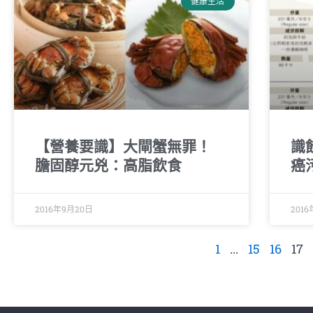
健康生活
【營養要識】大閘蟹無罪！
識
膽固醇元兇：高脂飲食
癌
2016年9月20日
201
1
...
15
16
17