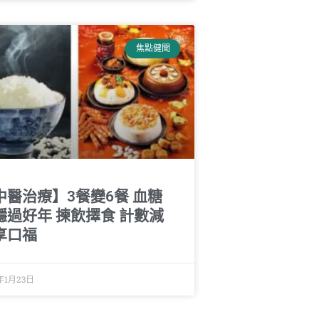
焦點健聞
中醫治療】3餐變6餐 血糖
穩過好年 揀飲擇食 計數減
享口福
年1月23日