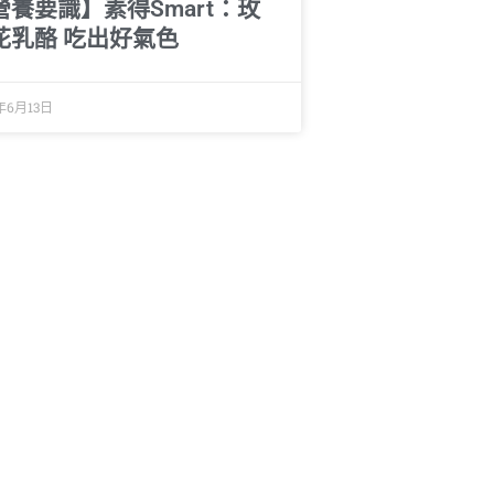
營養要識】素得Smart：玫
花乳酪 吃出好氣色
年6月13日