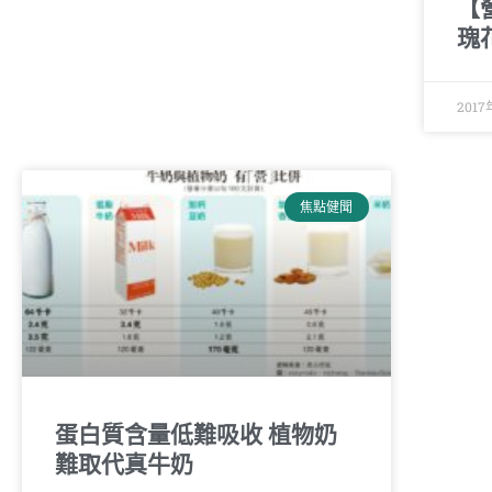
【
瑰
2017
焦點健聞
蛋白質含量低難吸收 植物奶
難取代真牛奶