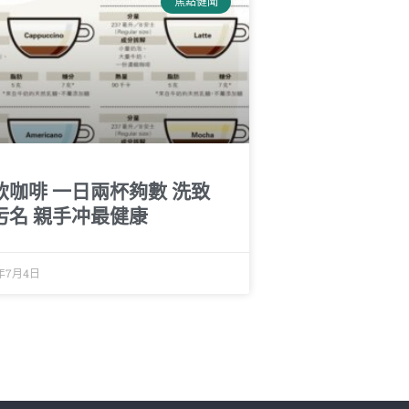
焦點健聞
飲咖啡 一日兩杯夠數 洗致
污名 親手冲最健康
6年7月4日