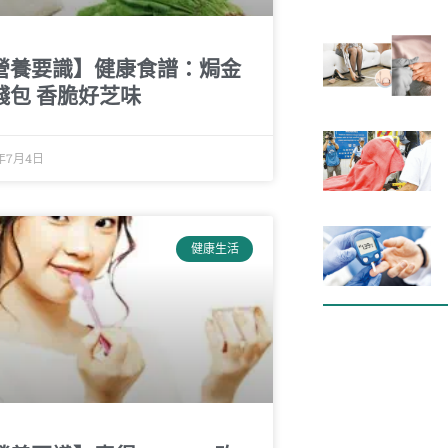
營養要識】健康食譜：焗金
錢包 香脆好芝味
7年7月4日
健康生活