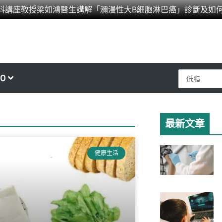
科講座教授梁如鴻醫生講解「瀰漫性大B細胞淋巴癌」診斷及如
Search
0
...
最新文章
e
健康生活