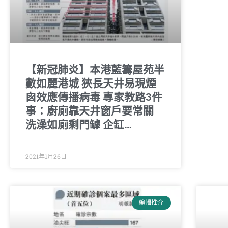
【新冠肺炎】本港藍籌屋苑半
數如麗港城 狹長天井易現煙
囪效應傳播病毒 專家教路3件
事：廚廁靠天井窗戶要常關
洗澡如廁剩門罅 企缸…
2021年1月26日
編輯推介