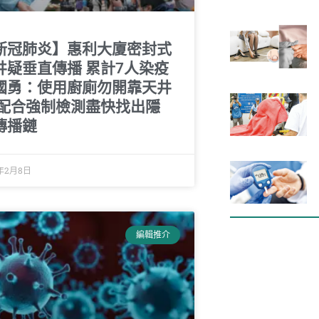
新冠肺炎】惠利大廈密封式
井疑垂直傳播 累計7人染疫
國勇：使用廚廁勿開靠天井
 配合強制檢測盡快找出隱
傳播鏈
1年2月8日
編輯推介