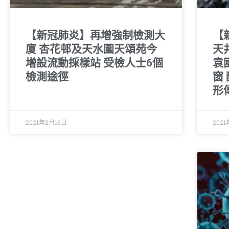
【新冠肺炎】再增強制檢測大
【
廈 杏花邨及天水圍天頌苑今
天
增設流動採樣站 受檢人士6個
袁
檢測途徑
窗
形
2021年2月16日
202