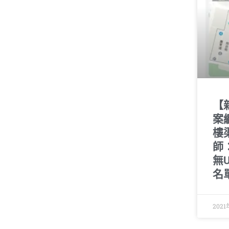
【
案
樓
師
無
名
2021