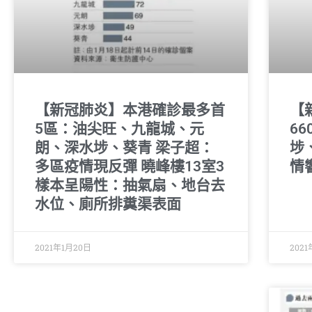
【新冠肺炎】本港確診最多首
【
5區：油尖旺、九龍城、元
6
朗、深水埗、葵青 梁子超：
埗
多區疫情現反彈 曉峰樓13室3
情
樣本呈陽性：抽氣扇、地台去
水位、廁所排糞渠表面
2021年1月20日
2021