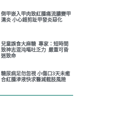
倒甲嵌入甲肉致紅腫痛流膿變甲
溝炎 小心錯剪趾甲發炎惡化
兒童誤食大麻糖 專家：短時間
致神志混沌嘔吐乏力 嚴重可昏
迷致命
糖尿病足勿忽視 小傷口3天未癒
合紅腫滲液快求醫減截肢風險