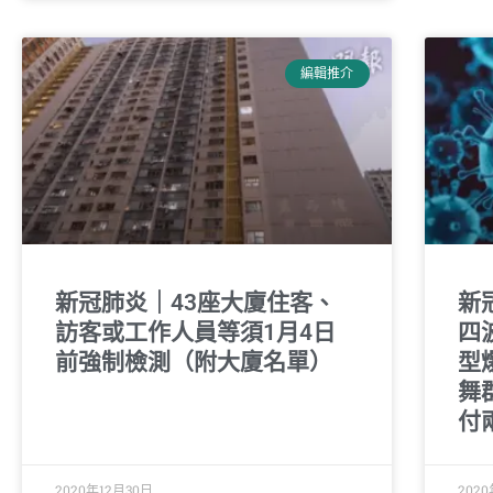
編輯推介
新冠肺炎｜43座大廈住客、
新
訪客或工作人員等須1月4日
四
前強制檢測（附大廈名單）
型
舞
付
2020年12月30日
202