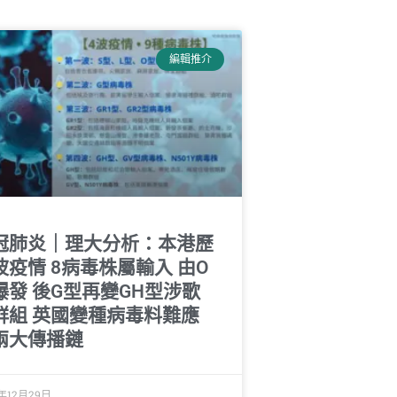
編輯推介
冠肺炎｜理大分析：本港歷
波疫情 8病毒株屬輸入 由O
爆發 後G型再變GH型涉歌
群組 英國變種病毒料難應
兩大傳播鏈
0年12月29日