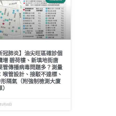
新冠肺炎】油尖旺區確診個
續增 碧荷樓、新填地街唐
渠管傳播病毒問題多？測量
：喉管設計、接駁不達標、
U形隔氣（附強制檢測大廈
單）
年1月15日