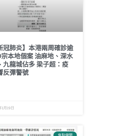
新冠肺炎】本港兩周確診逾
60宗本地個案 油麻地、深水
、九龍城佔多 梁子超：疫
響反彈警號
年1月19日
焦點健聞