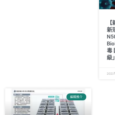
【
新
N
Bi
毒
級
2021
編輯推介