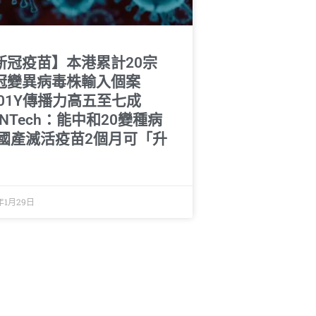
新冠疫苗】本港累計20宗
冠變異病毒株輸入個案
501Y傳播力高五至七成
oNTech：能中和20變種病
 國產滅活疫苗2個月可「升
」
年1月29日