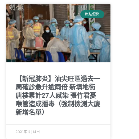
焦點健聞
【新冠肺炎】油尖旺區過去一
周確診急升逾兩倍 新填地街
唐樓累計27人感染 張竹君憂
喉管造成播毒（強制檢測大廈
新增名單）
2021年1月14日