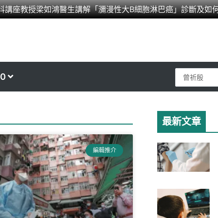
科講座教授梁如鴻醫生講解「瀰漫性大B細胞淋巴癌」診斷及如
Search
0
...
最新文章
ge
編輯推介