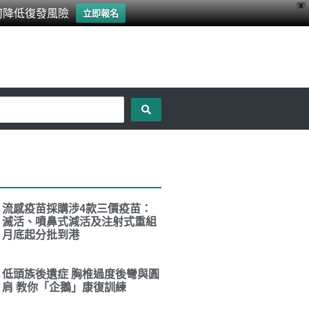
X
何降低復發風險
立即報名
流感疫苗採購涉4款三價疫苗：
滅活、噴鼻式減活及注射式重組
月底起分批到港
低頭族後遺症 胸椎過度後彎與圓
肩 教你「企鵝」康復訓練