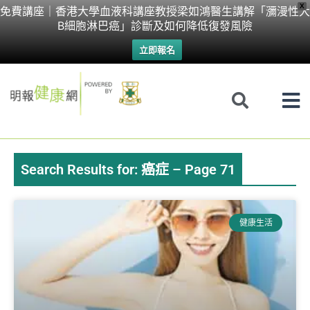
Skip
X
免費講座｜香港大學血液科講座教授梁如鴻醫生講解「瀰漫性大
B細胞淋巴癌」診斷及如何降低復發風險
to
立即報名
content
Search Results for: 癌症 – Page 71
Page
Page
Page
Page
Page
Page
Page
健康生活