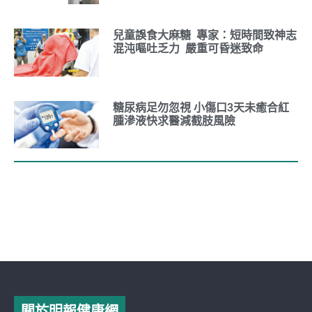
兒童誤食大麻糖 專家：短時間致神志
混沌嘔吐乏力 嚴重可昏迷致命
糖尿病足勿忽視 小傷口3天未癒合紅
腫滲液快求醫減截肢風險
關於明報健康網