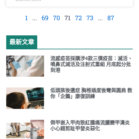
1
...
69
70
71
72
73
...
87
最新文章
流感疫苗採購涉4款三價疫苗：滅活、
噴鼻式減活及注射式重組 月底起分批
到港
低頭族後遺症 胸椎過度後彎與圓肩 教
你「企鵝」康復訓練
倒甲嵌入甲肉致紅腫痛流膿變甲溝炎
小心錯剪趾甲發炎惡化