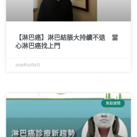
【淋巴癌】淋巴結脹大持續不退 當
心淋巴癌找上門
2018年10月8日
焦點健聞