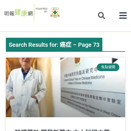
Skip
to
content
Search Results for: 癌症 – Page 73
Page
Page
Page
Page
Page
Page
Page
焦點健聞