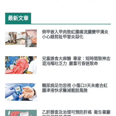
最新文章
倒甲嵌入甲肉致紅腫痛流膿變甲溝炎
小心錯剪趾甲發炎惡化
兒童誤食大麻糖 專家：短時間致神志
混沌嘔吐乏力 嚴重可昏迷致命
糖尿病足勿忽視 小傷口3天未癒合紅
腫滲液快求醫減截肢風險
乙肝篩查及治理可預防肝癌 衞生署籲