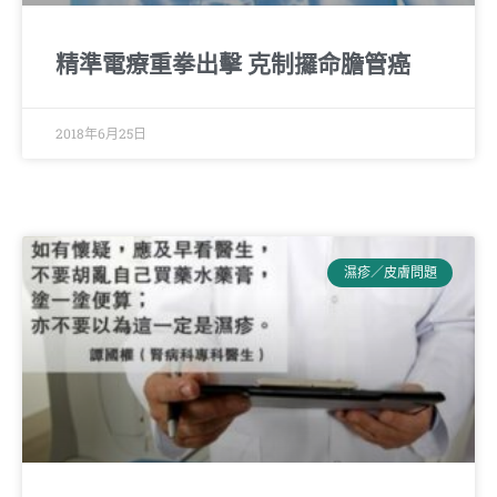
精準電療重拳出擊 克制攞命膽管癌
2018年6月25日
濕疹／皮膚問題