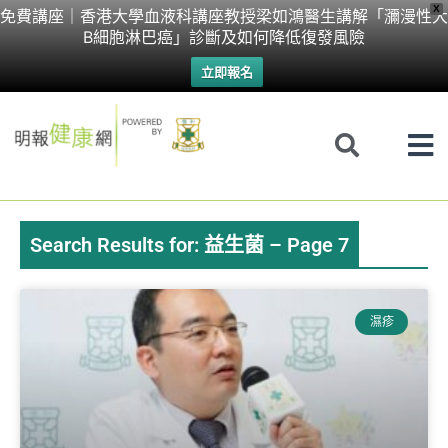
Skip
X
免費講座｜香港大學血液科講座教授梁如鴻醫生講解「瀰漫性大
B細胞淋巴癌」診斷及如何降低復發風險
to
立即報名
content
Search Results for: 益生菌 – Page 7
Page
Page
Page
Page
濕疹