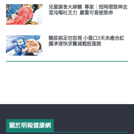
兒童誤食大麻糖 專家：短時間致神志
混沌嘔吐乏力 嚴重可昏迷致命
糖尿病足勿忽視 小傷口3天未癒合紅
腫滲液快求醫減截肢風險
關於明報健康網