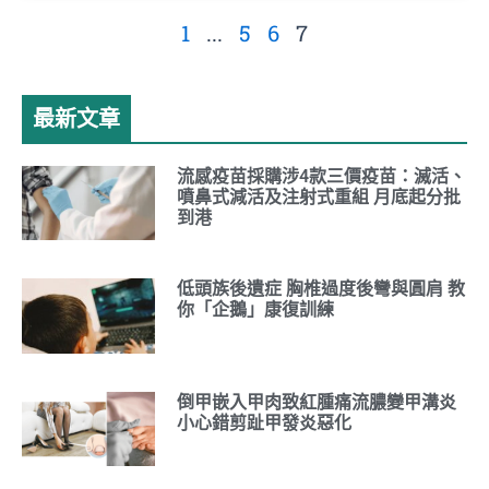
1
...
5
6
7
最新文章
流感疫苗採購涉4款三價疫苗：滅活、
噴鼻式減活及注射式重組 月底起分批
到港
低頭族後遺症 胸椎過度後彎與圓肩 教
你「企鵝」康復訓練
倒甲嵌入甲肉致紅腫痛流膿變甲溝炎
小心錯剪趾甲發炎惡化