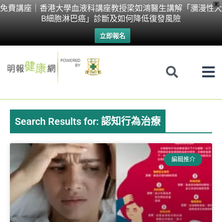
Skip
X
免費講座｜香港大學血液科講座教授梁如鴻醫生講解「瀰漫性大
B細胞淋巴癌」診斷及如何降低復發風險
to
立即報名
content
Search Results for: 認知行為治療
Page
Page
Page
Page
編輯推介