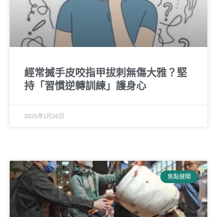
經常搣手皮咬指甲拔刺無傷大雅？堅
持「習慣逆轉訓練」護身心
2026年1月26日
焦點健聞