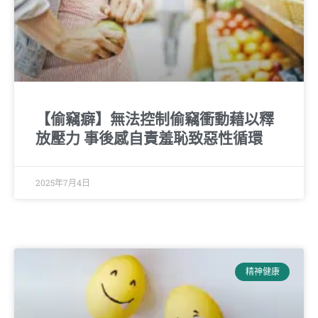
【偷竊癖】無法控制偷竊衝動藉以釋
放壓力 事後感自責羞恥致惡性循環
2025年7月4日
精神健康