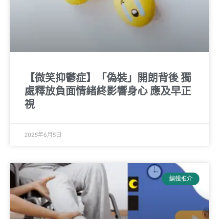
【微笑抑鬱症】「偽裝」開朗背後 獨
處釋放負面情緒終影響身心 應及早正
視
2025年6月5日
編輯推介