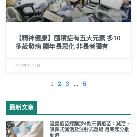
【精神健康】囤積症有五大元素 多10
多歲發病 隨年長惡化 非長者獨有
2025年4月14日
1
2
3
...
5
最新文章
流感疫苗採購涉4款三價疫苗：滅活、
噴鼻式減活及注射式重組 月底起分批
到港