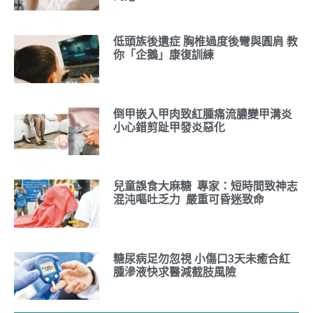
低頭族後遺症 胸椎過度後彎與圓肩 教
你「企鵝」康復訓練
倒甲嵌入甲肉致紅腫痛流膿變甲溝炎
小心錯剪趾甲發炎惡化
兒童誤食大麻糖 專家：短時間致神志
混沌嘔吐乏力 嚴重可昏迷致命
糖尿病足勿忽視 小傷口3天未癒合紅
腫滲液快求醫減截肢風險