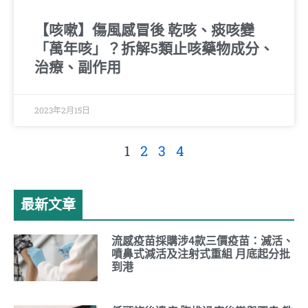
【咳嗽】傷風感冒後 乾咳、痰咳變
「萬年咳」？拆解5類止咳藥物成分、
治療、副作用
2023年2月15日
1
2
3
4
最新文章
流感疫苗採購涉4款三價疫苗：滅活、
噴鼻式減活及注射式重組 月底起分批
到港