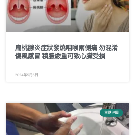
扁桃腺炎症狀發燒咽喉兩側痛 勿混淆
傷風感冒 積膿嚴重可致心臟受損
2024年5月6日
焦點健聞