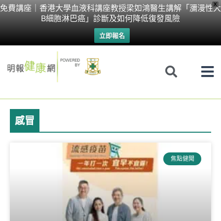
Skip
X
免費講座｜香港大學血液科講座教授梁如鴻醫生講解「瀰漫性大
B細胞淋巴癌」診斷及如何降低復發風險
to
立即報名
content
感冒
Page
Page
Page
Page
焦點健聞