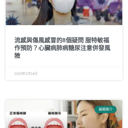
流感與傷風感冒的8個疑問 服特敏福
作預防？心臟病肺病糖尿注意併發風
險
2025年2月14日
編輯推介