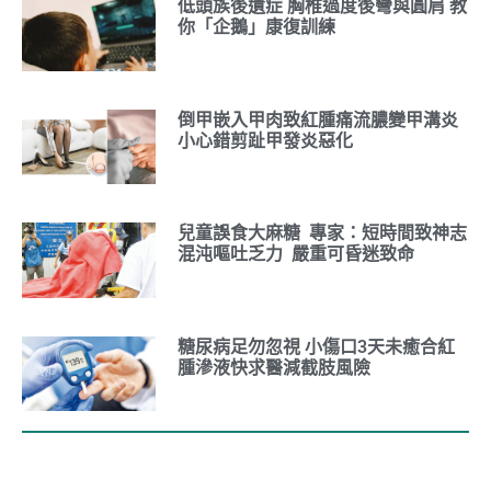
低頭族後遺症 胸椎過度後彎與圓肩 教
你「企鵝」康復訓練
倒甲嵌入甲肉致紅腫痛流膿變甲溝炎
小心錯剪趾甲發炎惡化
兒童誤食大麻糖 專家：短時間致神志
混沌嘔吐乏力 嚴重可昏迷致命
糖尿病足勿忽視 小傷口3天未癒合紅
腫滲液快求醫減截肢風險