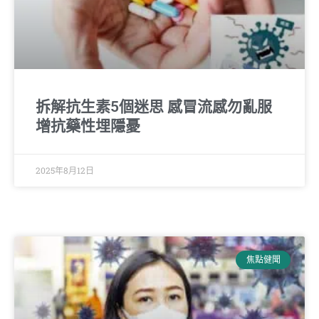
拆解抗生素5個迷思 感冒流感勿亂服
增抗藥性埋隱憂
2025年8月12日
焦點健聞