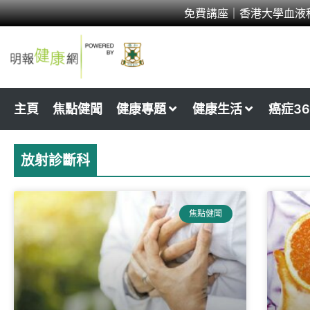
Skip
免費講座｜香港大學血液
to
content
主頁
焦點健聞
健康專題
健康生活
癌症36
放射診斷科
焦點健聞