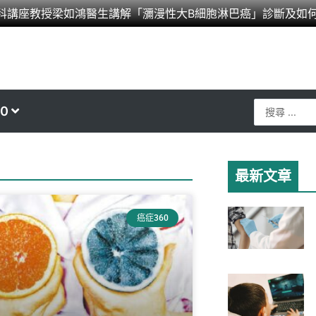
科講座教授梁如鴻醫生講解「瀰漫性大B細胞淋巴癌」診斷及如
Search
0
...
最新文章
癌症360