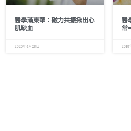
醫學滿東華：磁力共振揪出心
醫
肌缺血
常
2020年4月28日
201