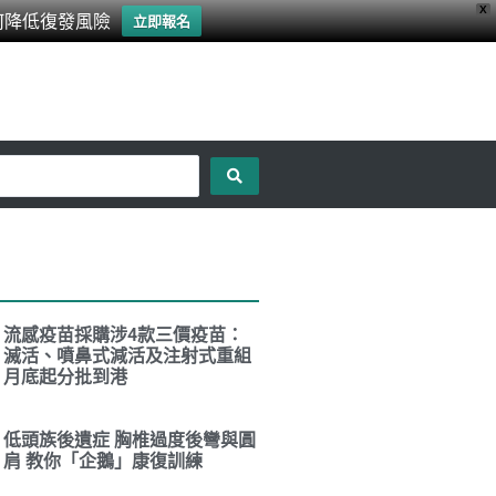
X
何降低復發風險
立即報名
流感疫苗採購涉4款三價疫苗：
滅活、噴鼻式減活及注射式重組
月底起分批到港
低頭族後遺症 胸椎過度後彎與圓
肩 教你「企鵝」康復訓練