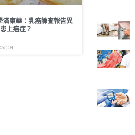
學滿東華：乳癌篩查報告異
=患上癌症？
9年9月2日