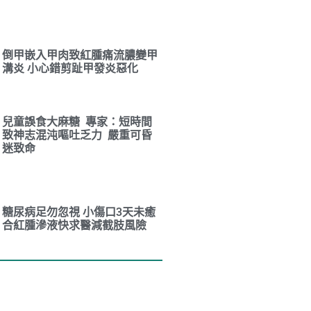
倒甲嵌入甲肉致紅腫痛流膿變甲
溝炎 小心錯剪趾甲發炎惡化
兒童誤食大麻糖 專家：短時間
致神志混沌嘔吐乏力 嚴重可昏
迷致命
糖尿病足勿忽視 小傷口3天未癒
合紅腫滲液快求醫減截肢風險