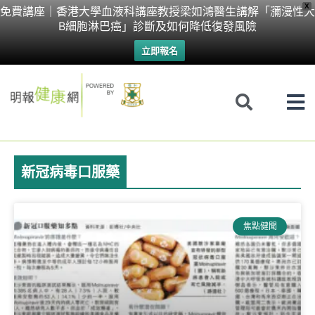
Skip
X
免費講座｜香港大學血液科講座教授梁如鴻醫生講解「瀰漫性大
B細胞淋巴癌」診斷及如何降低復發風險
to
立即報名
content
新冠病毒口服藥
焦點健聞