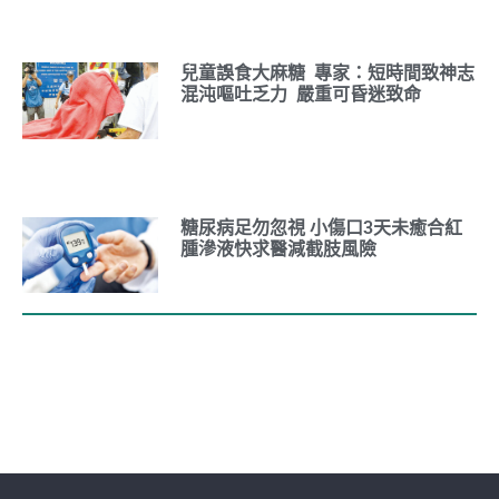
兒童誤食大麻糖 專家：短時間致神志
混沌嘔吐乏力 嚴重可昏迷致命
糖尿病足勿忽視 小傷口3天未癒合紅
腫滲液快求醫減截肢風險