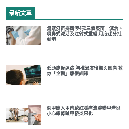
最新文章
流感疫苗採購涉4款三價疫苗：滅活、
噴鼻式減活及注射式重組 月底起分批
到港
低頭族後遺症 胸椎過度後彎與圓肩 教
你「企鵝」康復訓練
倒甲嵌入甲肉致紅腫痛流膿變甲溝炎
小心錯剪趾甲發炎惡化