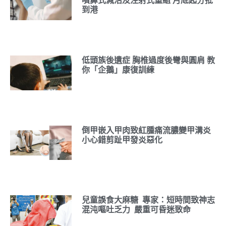
噴鼻式減活及注射式重組 月底起分批
到港
低頭族後遺症 胸椎過度後彎與圓肩 教
你「企鵝」康復訓練
倒甲嵌入甲肉致紅腫痛流膿變甲溝炎
小心錯剪趾甲發炎惡化
兒童誤食大麻糖 專家：短時間致神志
混沌嘔吐乏力 嚴重可昏迷致命