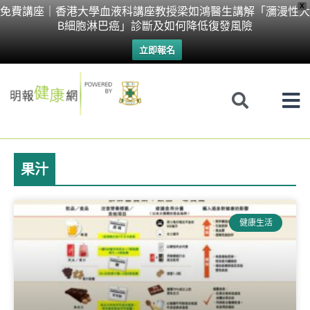
Skip
X
免費講座｜香港大學血液科講座教授梁如鴻醫生講解「瀰漫性大
B細胞淋巴癌」診斷及如何降低復發風險
to
立即報名
content
果汁
健康生活