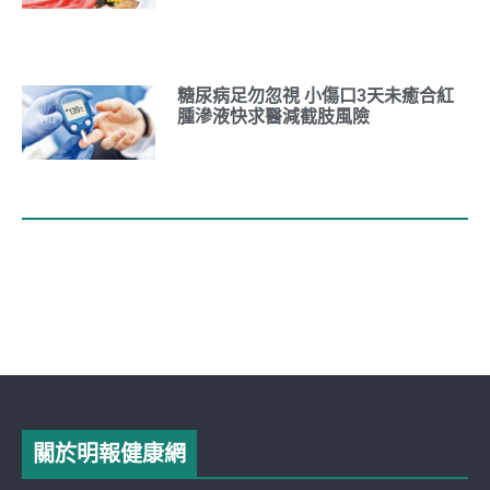
糖尿病足勿忽視 小傷口3天未癒合紅
腫滲液快求醫減截肢風險
關於明報健康網