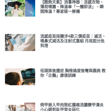
【酷熱天氣】消暑神器：涼感衣物、
薄荷噴霧、降溫傘「一觸即涼」、瞬
間降溫？專家逐一解構
流感疫苗採購涉4款三價疫苗：滅活、
噴鼻式減活及注射式重組 月底起分批
到港
低頭族後遺症 胸椎過度後彎與圓肩 教
你「企鵝」康復訓練
倒甲嵌入甲肉致紅腫痛流膿變甲溝炎
小心錯剪趾甲發炎惡化