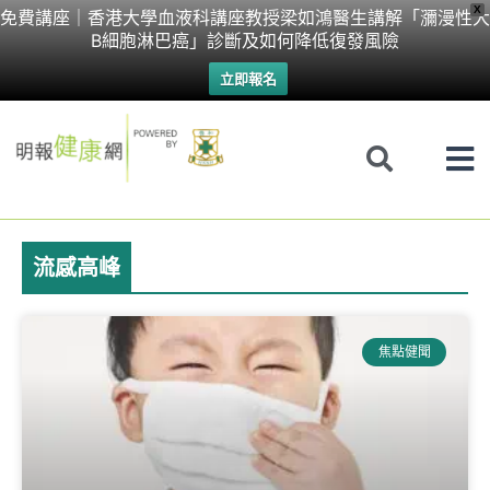
Skip
X
免費講座｜香港大學血液科講座教授梁如鴻醫生講解「瀰漫性大
B細胞淋巴癌」診斷及如何降低復發風險
to
立即報名
content
流感高峰
焦點健聞