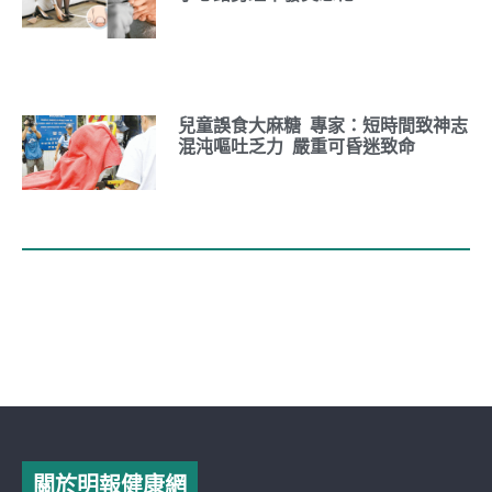
兒童誤食大麻糖 專家：短時間致神志
混沌嘔吐乏力 嚴重可昏迷致命
關於明報健康網