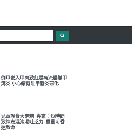
倒甲嵌入甲肉致紅腫痛流膿變甲
溝炎 小心錯剪趾甲發炎惡化
兒童誤食大麻糖 專家：短時間
致神志混沌嘔吐乏力 嚴重可昏
迷致命