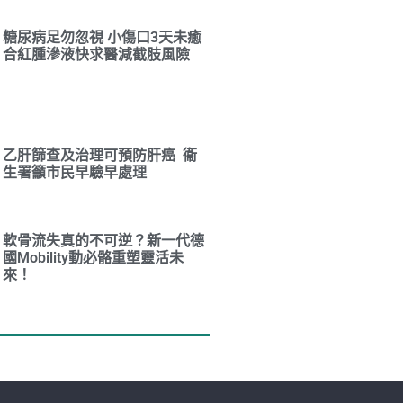
糖尿病足勿忽視 小傷口3天未癒
合紅腫滲液快求醫減截肢風險
乙肝篩查及治理可預防肝癌 衞
生署籲市民早驗早處理
軟骨流失真的不可逆？新一代德
國Mobility動必骼重塑靈活未
來！