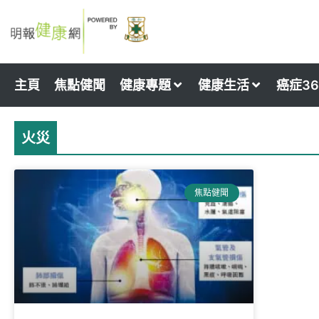
Skip
to
content
主頁
焦點健聞
健康專題
健康生活
癌症36
火災
焦點健聞