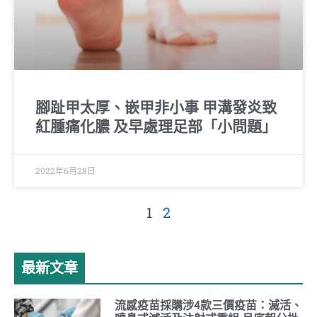
腳趾甲太厚、嵌甲非小事 甲溝發炎致
紅腫痛化膿 及早處理足部「小問題」
2022年6月28日
1
2
最新文章
流感疫苗採購涉4款三價疫苗：滅活、