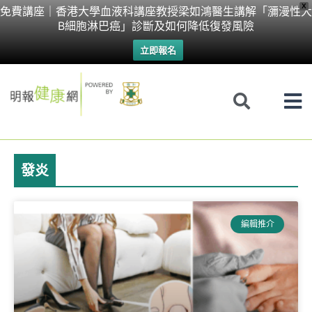
Skip
X
免費講座｜香港大學血液科講座教授梁如鴻醫生講解「瀰漫性大
B細胞淋巴癌」診斷及如何降低復發風險
to
立即報名
content
發炎
Page
Page
編輯推介