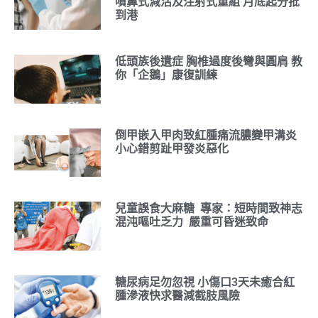
噴鼻式減活及注射式重組 月底起分批
到港
低頭族後遺症 胸椎過度後彎與圓肩 教
你「企鵝」康復訓練
倒甲嵌入甲肉致紅腫痛流膿變甲溝炎
小心錯剪趾甲發炎惡化
兒童誤食大麻糖 專家：短時間致神志
混沌嘔吐乏力 嚴重可昏迷致命
糖尿病足勿忽視 小傷口3天未癒合紅
腫滲液快求醫減截肢風險