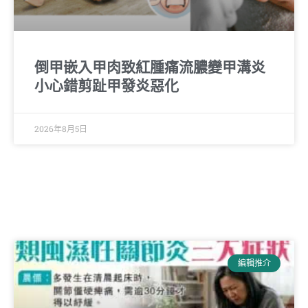
倒甲嵌入甲肉致紅腫痛流膿變甲溝炎
小心錯剪趾甲發炎惡化
2026年8月5日
編輯推介