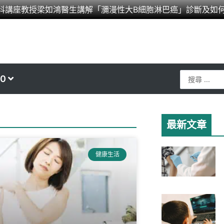
科講座教授梁如鴻醫生講解「瀰漫性大B細胞淋巴癌」診斷及如
Search
0
...
最新文章
健康生活