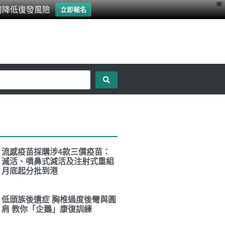
X
何降低復發風險
立即報名
流感疫苗採購涉4款三價疫苗：
滅活、噴鼻式減活及注射式重組
月底起分批到港
低頭族後遺症 胸椎過度後彎與圓
肩 教你「企鵝」康復訓練