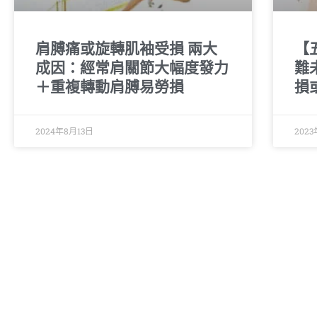
肩膊痛或旋轉肌袖受損 兩大
【
成因：經常肩關節大幅度發力
難
＋重複轉動肩膊易勞損
損
2024年8月13日
202