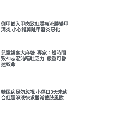
倒甲嵌入甲肉致紅腫痛流膿變甲
溝炎 小心錯剪趾甲發炎惡化
兒童誤食大麻糖 專家：短時間
致神志混沌嘔吐乏力 嚴重可昏
迷致命
糖尿病足勿忽視 小傷口3天未癒
合紅腫滲液快求醫減截肢風險