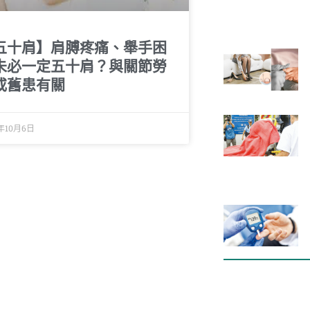
五十肩】肩膊疼痛、舉手困
未必一定五十肩？與關節勞
或舊患有關
3年10月6日