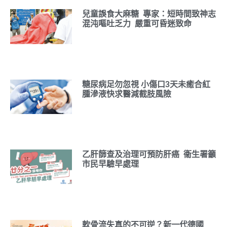
兒童誤食大麻糖 專家：短時間致神志
混沌嘔吐乏力 嚴重可昏迷致命
糖尿病足勿忽視 小傷口3天未癒合紅
腫滲液快求醫減截肢風險
乙肝篩查及治理可預防肝癌 衞生署籲
市民早驗早處理
軟骨流失真的不可逆？新一代德國