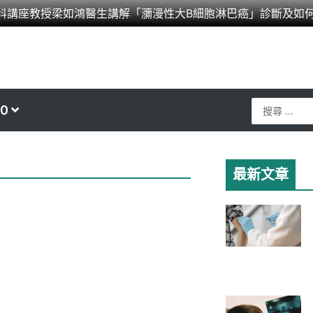
科講座教授梁如鴻醫生講解「瀰漫性大B細胞淋巴癌」診斷及如
Search
0
...
最新文章