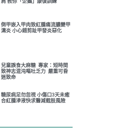
肩 教你「企鵝」康復訓練
倒甲嵌入甲肉致紅腫痛流膿變甲
溝炎 小心錯剪趾甲發炎惡化
兒童誤食大麻糖 專家：短時間
致神志混沌嘔吐乏力 嚴重可昏
迷致命
糖尿病足勿忽視 小傷口3天未癒
合紅腫滲液快求醫減截肢風險