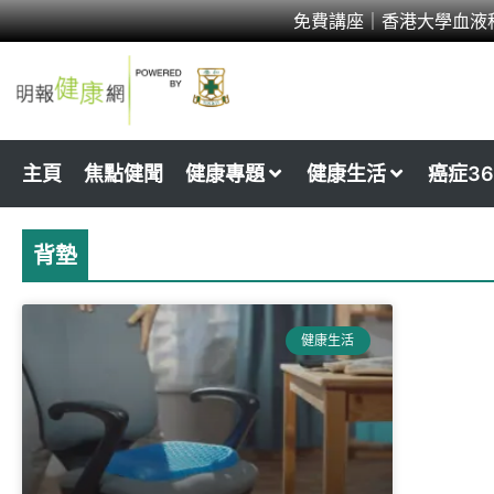
Skip
免費講座｜香港大學血液
to
content
主頁
焦點健聞
健康專題
健康生活
癌症36
背墊
健康生活