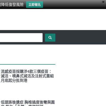
X
何降低復發風險
立即報名
流感疫苗採購涉4款三價疫苗：
滅活、噴鼻式減活及注射式重組
月底起分批到港
低頭族後遺症 胸椎過度後彎與圓