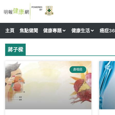
Skip
to
content
主頁
焦點健聞
健康專題
健康生活
癌症36
蔣子樑
鼻咽癌