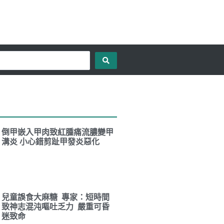
倒甲嵌入甲肉致紅腫痛流膿變甲
溝炎 小心錯剪趾甲發炎惡化
兒童誤食大麻糖 專家：短時間
致神志混沌嘔吐乏力 嚴重可昏
迷致命