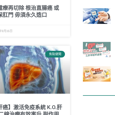
電療再切除 根治直腸癌 或
保肛門 毋須永久造口
年9月16日
焦點健聞
肝癌】激活免疫系統 K.O.肝
 二線治療有效率升 副作用