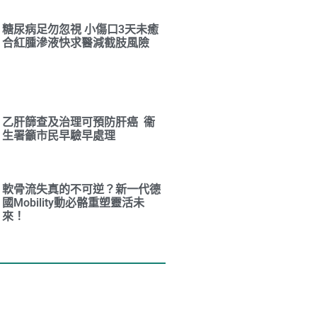
糖尿病足勿忽視 小傷口3天未癒
合紅腫滲液快求醫減截肢風險
乙肝篩查及治理可預防肝癌 衞
生署籲市民早驗早處理
軟骨流失真的不可逆？新一代德
國Mobility動必骼重塑靈活未
來！