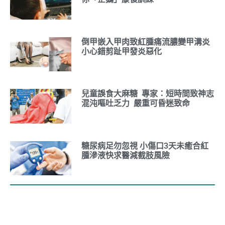
倒甲嵌入甲肉致紅腫痛流膿變甲溝炎
小心錯剪趾甲發炎惡化
兒童誤食大麻糖 專家：短時間致神志
混沌嘔吐乏力 嚴重可昏迷致命
糖尿病足勿忽視 小傷口3天未癒合紅
腫滲液快求醫減截肢風險