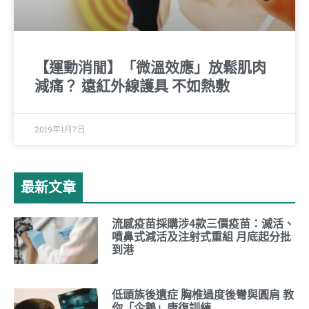
【運動消閒】「微溫效應」放鬆肌肉
減痛？ 遠紅外線護具 不如熱敷
2019年1月7日
最新文章
流感疫苗採購涉4款三價疫苗：滅活、
噴鼻式減活及注射式重組 月底起分批
到港
低頭族後遺症 胸椎過度後彎與圓肩 教
你「企鵝」康復訓練