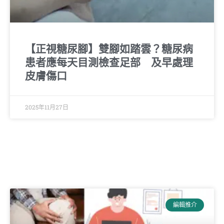
【正視糖尿腳】雙腳如踏雲？糖尿病
患者應每天目測檢查足部 及早處理
皮膚傷口
2025年11月27日
編輯推介