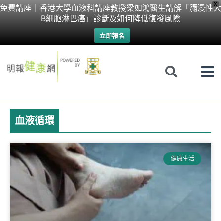
Skip
X
免費講座｜香港大學血液科講座教授梁如鴻醫生講解「瀰漫性大
B細胞淋巴癌」診斷及如何降低復發風險
to
立即報名
content
血液循環
健康生活