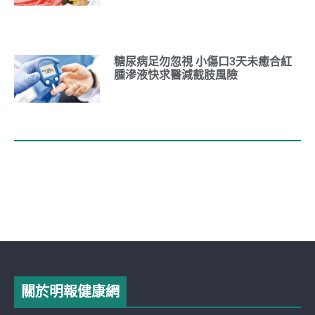
糖尿病足勿忽視 小傷口3天未癒合紅
腫滲液快求醫減截肢風險
關於明報健康網