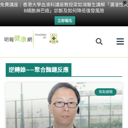
Skip
X
免費講座｜香港大學血液科講座教授梁如鴻醫生講解「瀰漫性大
B細胞淋巴癌」診斷及如何降低復發風險
to
立即報名
content
逆轉錄——聚合酶鏈反應
焦點健聞