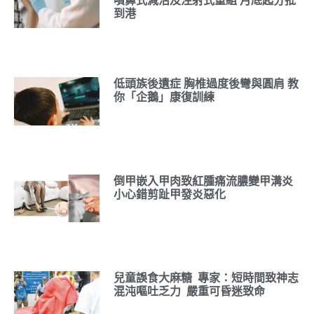
噴鼻式減活及注射式重組 月底起分批
到港
低頭族後遺症 胸椎過度後彎與圓肩 教
你「企鵝」康復訓練
倒甲嵌入甲肉致紅腫痛流膿變甲溝炎
小心錯剪趾甲發炎惡化
兒童誤食大麻糖 專家：短時間致神志
混沌嘔吐乏力 嚴重可昏迷致命