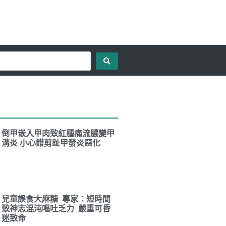
倒甲嵌入甲肉致紅腫痛流膿變甲
溝炎 小心錯剪趾甲發炎惡化
兒童誤食大麻糖 專家：短時間
致神志混沌嘔吐乏力 嚴重可昏
迷致命