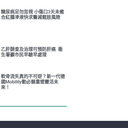
糖尿病足勿忽視 小傷口3天未癒
合紅腫滲液快求醫減截肢風險
乙肝篩查及治理可預防肝癌 衞
生署籲市民早驗早處理
軟骨流失真的不可逆？新一代德
國Mobility動必骼重塑靈活未
來！