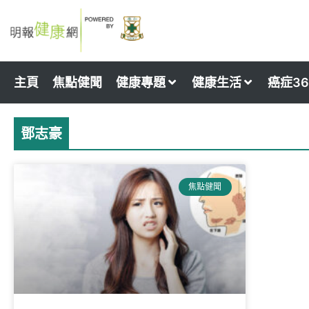
Skip
to
content
主頁
焦點健聞
健康專題
健康生活
癌症36
鄧志豪
焦點健聞