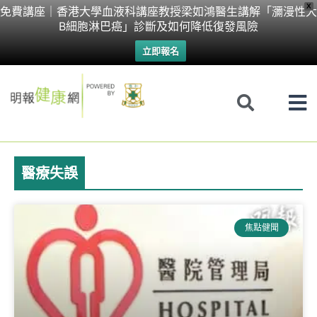
Skip
X
免費講座｜香港大學血液科講座教授梁如鴻醫生講解「瀰漫性大
B細胞淋巴癌」診斷及如何降低復發風險
to
立即報名
content
醫療失誤
焦點健聞