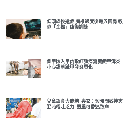
低頭族後遺症 胸椎過度後彎與圓肩 教
你「企鵝」康復訓練
倒甲嵌入甲肉致紅腫痛流膿變甲溝炎
小心錯剪趾甲發炎惡化
兒童誤食大麻糖 專家：短時間致神志
混沌嘔吐乏力 嚴重可昏迷致命