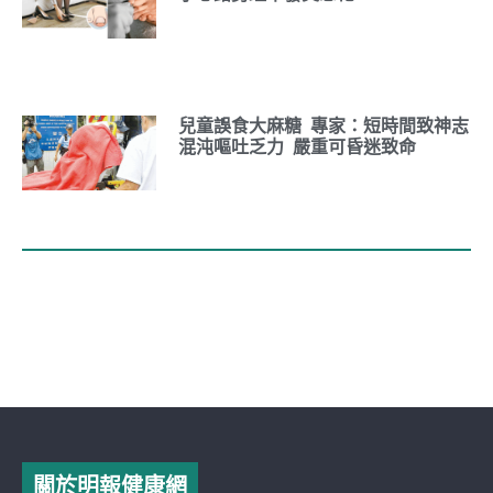
兒童誤食大麻糖 專家：短時間致神志
混沌嘔吐乏力 嚴重可昏迷致命
關於明報健康網