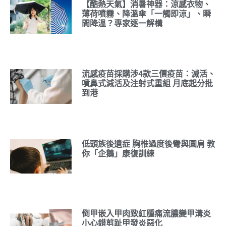
【酷熱天氣】消暑神器：涼感衣物、
薄荷噴霧、降溫傘「一觸即涼」、瞬
間降溫？專家逐一解構
流感疫苗採購涉4款三價疫苗：滅活、
噴鼻式減活及注射式重組 月底起分批
到港
低頭族後遺症 胸椎過度後彎與圓肩 教
你「企鵝」康復訓練
倒甲嵌入甲肉致紅腫痛流膿變甲溝炎
小心錯剪趾甲發炎惡化