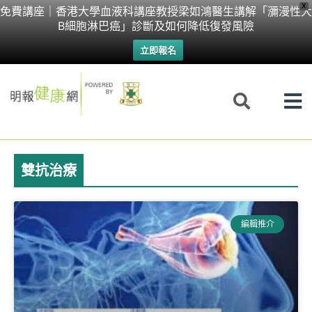
Skip
X
免費講座｜香港大學血液科講座教授梁如鴻醫生講解「瀰漫性大
B細胞淋巴癌」診斷及如何降低復發風險
to
立即報名
content
雙抗治療
編輯推介