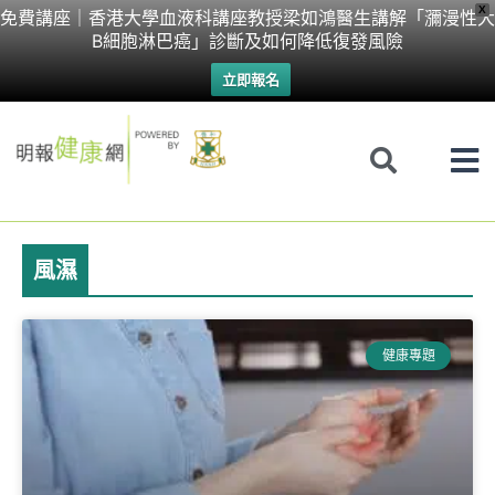
Skip
X
免費講座｜香港大學血液科講座教授梁如鴻醫生講解「瀰漫性大
B細胞淋巴癌」診斷及如何降低復發風險
to
立即報名
content
風濕
Page
Page
健康專題