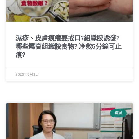
濕疹、皮膚痕癢要戒口?組織胺誘發?
哪些屬高組織胺食物? 冷敷5分鐘可止
痕?
2023年5月3日
痛風