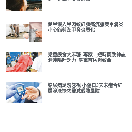
倒甲嵌入甲肉致紅腫痛流膿變甲溝炎
小心錯剪趾甲發炎惡化
兒童誤食大麻糖 專家：短時間致神志
混沌嘔吐乏力 嚴重可昏迷致命
糖尿病足勿忽視 小傷口3天未癒合紅
腫滲液快求醫減截肢風險