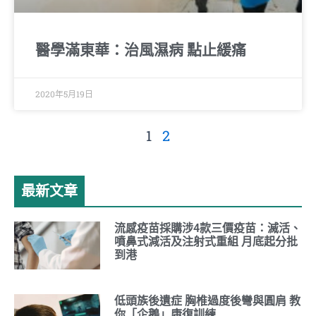
醫學滿東華：治風濕病 點止緩痛
2020年5月19日
1
2
最新文章
流感疫苗採購涉4款三價疫苗：滅活、
噴鼻式減活及注射式重組 月底起分批
到港
低頭族後遺症 胸椎過度後彎與圓肩 教
你「企鵝」康復訓練