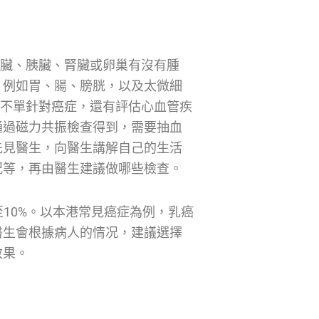
肝臟、胰臟、腎臟或卵巢有沒有腫
，例如胃、腸、膀胱，以及太微細
查不單針對癌症，還有評估心血管疾
通過磁力共振檢查得到，需要抽血
先見醫生，向醫生講解自己的生活
况等，再由醫生建議做哪些檢查。
至10%。以本港常見癌症為例，乳癌
醫生會根據病人的情况，建議選擇
效果。