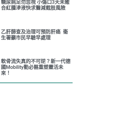
糖尿病足勿忽視 小傷口3天未癒
合紅腫滲液快求醫減截肢風險
乙肝篩查及治理可預防肝癌 衞
生署籲市民早驗早處理
軟骨流失真的不可逆？新一代德
國Mobility動必骼重塑靈活未
來！