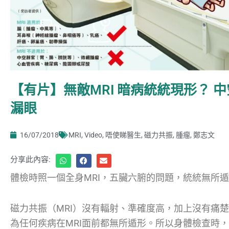
【有片】無敵MRI 暗病統統現形？ 
漏眼
16/07/2018
MRI
,
Video
,
唔使睇醫生
,
磁力共振
,
腫瘤
,
鄭志文
分享此內容:
體檢時照一個全身MRI，五臟六腑的問題，統統無所
磁力共振（MRI）沒有輻射、準確度高，加上沒有痛
為任何疾病在MRI面前都無所遁形。所以身體檢查時，