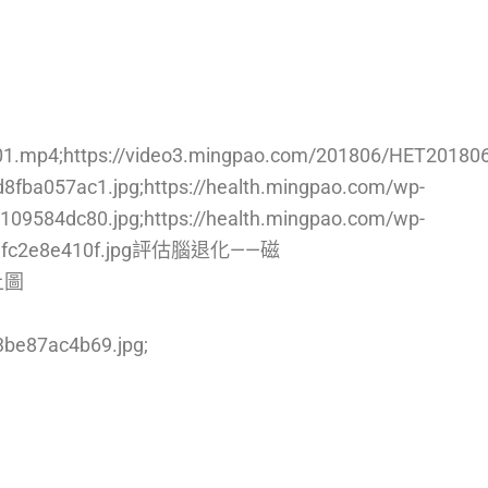
01.mp4;https://video3.mingpao.com/201806/HET201806
fba057ac1.jpg;https://health.mingpao.com/wp-
09584dc80.jpg;https://health.mingpao.com/wp-
8b33fc2e8e410f.jpg評估腦退化——磁
上圖
be87ac4b69.jpg;