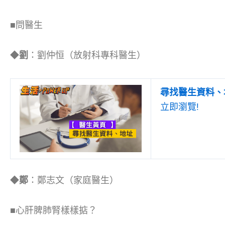
■問醫生
◆
劉
：劉仲恒（放射科專科醫生）
尋找醫生資料、
立即瀏覽!
◆
鄭
：鄭志文（家庭醫生）
■心肝脾肺腎樣樣掂？