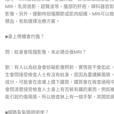
MRI、乳房造影、超聲波等。腹部的肝癌，婦科器官如
影像。另外，運動時扭傷關節或肌肉組織，MRI可以
積血，有助選擇治療方案。
■身上帶鐵會灼傷？
問：紋身會阻擋影像，未必適合做MRI？
劉：有人以為紋身會妨礙影像照射，實情是不會如此，
生會問接受檢查人士有沒有紋身，是因為要講解風險
成分，可能會在皮膚上遺下鐵質，鐵質會在檢查過程
會問清楚接受檢查人士身上有否裝有鐵的東西，例如
能引起灼傷風險。所以檢查牀上有一個手掣，其間如
■細路紮紮跳唔啱使？