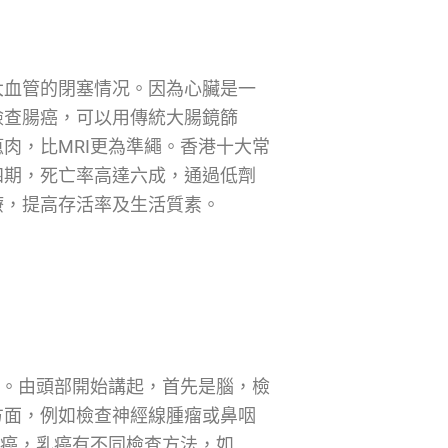
大血管的閉塞情况。因為心臟是一
檢查腸癌，可以用傳統大腸鏡篩
肉，比MRI更為準繩。香港十大常
四期，死亡率高達六成，通過低劑
療，提高存活率及生活質素。
勝。由頭部開始講起，首先是腦，檢
方面，例如檢查神經線腫瘤或鼻咽
乳癌，乳癌有不同檢查方法，如