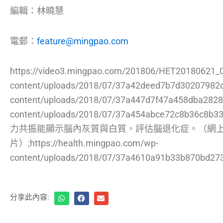
編輯：林曉慧
電郵：
feature@mingpao.com
https://video3.mingpao.com/201806/HET20180621_
content/uploads/2018/07/37a42deed7b7d30207982d8
content/uploads/2018/07/37a447d7f47a458dba28281
content/uploads/2018/07/37a454abce72c8b36c
力共振能顯示腦內灰質與白質，評估腦退化症。（網
片）;https://health.mingpao.com/wp-
content/uploads/2018/07/37a4610a91b33b870bd273
分享此內容: