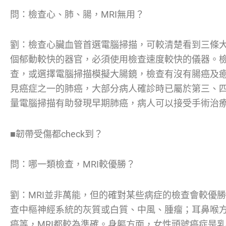
問：檢查心、肺、腸，MRI無用？
劉：檢查心臟血管首選電腦掃描，可較清楚看到三條
個郁動較快的器官，必須使用檢查速度較快的儀器。
查，或選擇電腦掃描模擬大腸鏡，檢查有沒有腸癌及瘜
見癌症之一的肺癌，大部分病人確診時已屬於第三、
量電腦掃描有助發現早期肺癌，病人可以接受手術治
■韌帶受傷都check到？
問：哪一類檢查，MRI較優勝？
劉：MRI並非萬能，但的確對某些病症的檢查會較優
查中樞神經系統的灰質或白質、中風、腫瘤；耳鼻喉
癌等，MRI都較為準確。身軀方面，女性頭號癌症是