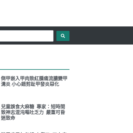
倒甲嵌入甲肉致紅腫痛流膿變甲
溝炎 小心錯剪趾甲發炎惡化
兒童誤食大麻糖 專家：短時間
致神志混沌嘔吐乏力 嚴重可昏
迷致命