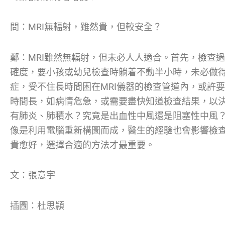
問：MRI無輻射，雖然貴，但較安全？
鄭：MRI雖然無輻射，但未必人人適合。首先，檢查過
確度，要小孩或幼兒檢查時躺着不動半小時，未必做
症，受不住長時間困在MRI儀器的檢查管道內，或許
時間長，如病情危急，或需要盡快知道檢查結果，以
有肺炎、肺積水？究竟是出血性中風還是阻塞性中風？
像是利用電腦重新構圖而成，醫生的經驗也會影響檢
貴愈好，選擇合適的方法才最重要。
文：張意宇
插圖：杜思頴