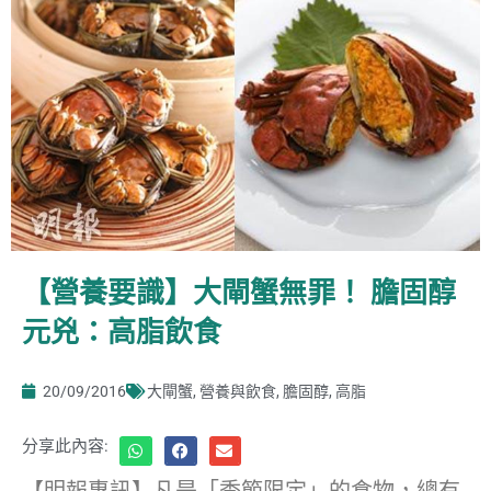
【營養要識】大閘蟹無罪！ 膽固醇
元兇：高脂飲食
20/09/2016
大閘蟹
,
營養與飲食
,
膽固醇
,
高脂
分享此內容:
【明報專訊】凡是「季節限定」的食物，總有