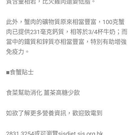
質含量相若，比火雞肉還要低脂。
此外，蟹肉的礦物質原來相當豐富，100克蟹
肉已提供231毫克鈣質，相等於3/4杯牛奶；而
當中的鐵質和鋅質亦相當豐富，特別有助增強
免疫力。
■食蟹貼士
食菜幫助消化 薑茶高糖少飲
如欲了解更多營養資訊，歡迎致電到
2831 3254或可瀏覽sjsdiet.sjs.org.hk