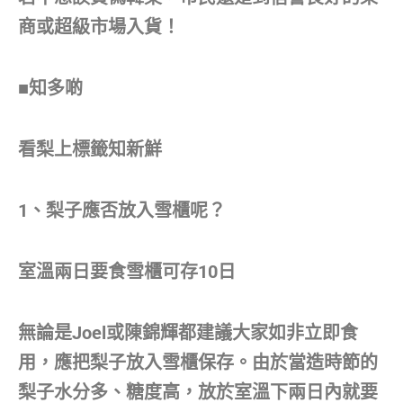
商或超級市場入貨！
■知多啲
看梨上標籤知新鮮
1、梨子應否放入雪櫃呢？
室溫兩日要食雪櫃可存10日
無論是Joel或陳錦輝都建議大家如非立即食
用，應把梨子放入雪櫃保存。由於當造時節的
梨子水分多、糖度高，放於室溫下兩日內就要