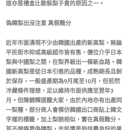
這亦是禮盒比散裝梨子貴的原因之一。
偽韓梨出沒注意 真假難分
近年市面湧現不少由韓國出產的新高梨，無論
平民街市抑或高級超市皆有售，價位介乎日本
梨與中國梨之間，在梨界殺出一條新血路。韓
國新高梨是從日本引進的品種，成熟期長且耐
於保存，一般盛產期為9月尾至10月，但若然
冷藏條件理想，足以維持市面供應至翌年3
月。但陳錦輝提醒大家，由於內地亦有出產同
一梨種，部分商人會模仿韓國出口商貼上韓文
字樣的標籤，加上梨貌相似，實在真假難分。
若不想誤買偽韓梨，市民還是到信譽良好的果