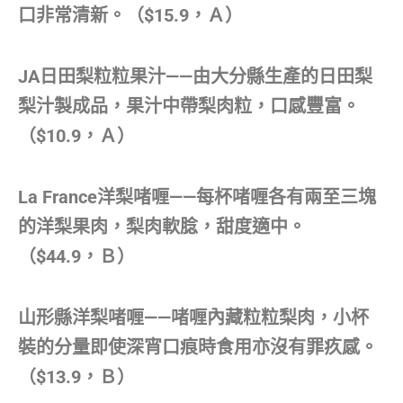
口非常清新。（$15.9，Ａ）
JA日田梨粒粒果汁——由大分縣生產的日田梨
梨汁製成品，果汁中帶梨肉粒，口感豐富。
（$10.9，Ａ）
La France洋梨啫喱——每杯啫喱各有兩至三塊
的洋梨果肉，梨肉軟腍，甜度適中。
（$44.9，Ｂ）
山形縣洋梨啫喱——啫喱內藏粒粒梨肉，小杯
裝的分量即使深宵口痕時食用亦沒有罪疚感。
（$13.9，Ｂ）