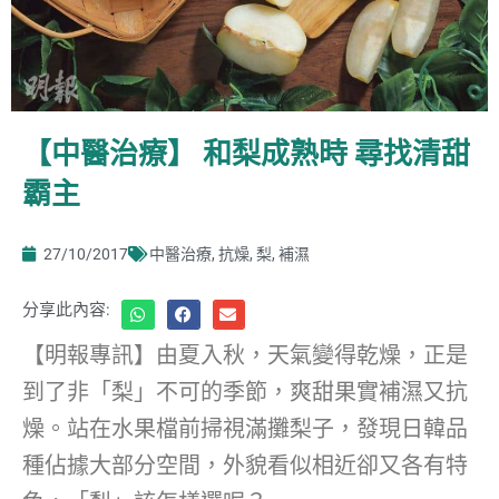
【中醫治療】 和梨成熟時 尋找清甜
霸主
27/10/2017
中醫治療
,
抗燥
,
梨
,
補濕
分享此內容:
【明報專訊】由夏入秋，天氣變得乾燥，正是
到了非「梨」不可的季節，爽甜果實補濕又抗
燥。站在水果檔前掃視滿攤梨子，發現日韓品
種佔據大部分空間，外貌看似相近卻又各有特