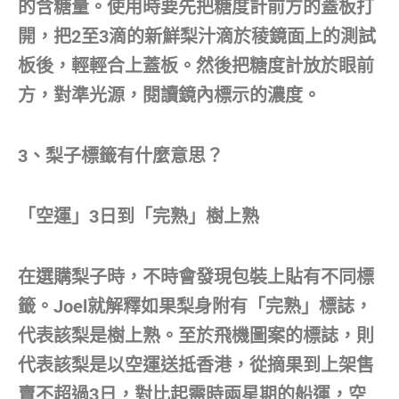
的含糖量。使用時要先把糖度計前方的蓋板打
開，把2至3滴的新鮮梨汁滴於稜鏡面上的測試
板後，輕輕合上蓋板。然後把糖度計放於眼前
方，對準光源，閱讀鏡內標示的濃度。
3、梨子標籤有什麼意思？
「空運」3日到「完熟」樹上熟
在選購梨子時，不時會發現包裝上貼有不同標
籤。Joel就解釋如果梨身附有「完熟」標誌，
代表該梨是樹上熟。至於飛機圖案的標誌，則
代表該梨是以空運送抵香港，從摘果到上架售
賣不超過3日，對比起需時兩星期的船運，空