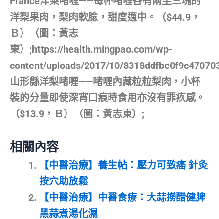
France洋梨啫喱——每杯啫喱各有兩至三塊的
洋梨果肉，梨肉軟腍，甜度適中。（$44.9，
Ｂ）（圖：黃志
東）;https://health.mingpao.com/wp-
content/uploads/2017/10/8318ddfbe0f9c47070
山形縣洋梨啫喱——啫喱內藏粒粒梨肉，小杯
裝的分量即使深宵口痕時食用亦沒有罪疚感。
（$13.9，Ｂ）（圖：黃志東）;
相關內容
【中醫治療】養生帖：壓力可致癌 針灸
按穴助放鬆
【中醫治療】中醫食療：大蒜撈醋健脾
黑蒜煮湯化濕